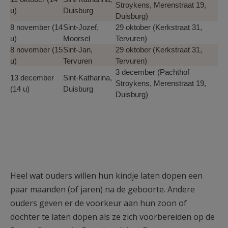
Stroykens, Merenstraat 19,
u)
Duisburg
Duisburg)
8 november (14
Sint-Jozef,
29 oktober (Kerkstraat 31,
u)
Moorsel
Tervuren)
8 november (15
Sint-Jan,
29 oktober (Kerkstraat 31,
u)
Tervuren
Tervuren)
3 december (Pachthof
13 december
Sint-Katharina,
Stroykens, Merenstraat 19,
(14 u)
Duisburg
Duisburg)
Heel wat ouders willen hun kindje laten dopen een
paar maanden (of jaren) na de geboorte. Andere
ouders geven er de voorkeur aan hun zoon of
dochter te laten dopen als ze zich voorbereiden op de