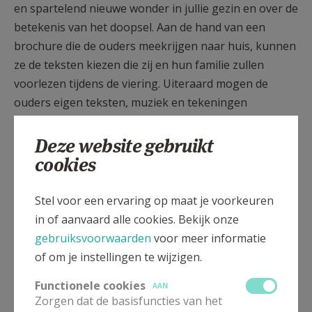
en spartelend nieuwe wonder in jullie gezin en over de
betekenis van het doopsel. Aan de hand van een
brochure die de ouders meekrijgen naar huis, kunnen
ze de teksten kiezen die zij en hun familie zullen
voorlezen tijdens de viering. Uiteraard mogen de
ouders eigen teksten, muziek en tekeningen
aanbrengen.
Deze website gebruikt
cookies
Doopsel
:
Bij de doopselviering worden verschillende tekens,
Stel voor een ervaring op maat je voorkeuren
symbolen en symboolhandelingen gebruikt en
in of aanvaard alle cookies. Bekijk onze
gebeden of formules uitgesproken:
gebruiksvoorwaarden
voor meer informatie
Verwelkoming
van de ouders, de dopeling, de
of om je instellingen te wijzigen.
familie, de gemeenschap.
Functionele cookies
AAN
Zorgen dat de basisfuncties van het
Naamgeving
: de ouders noemen voor gans de