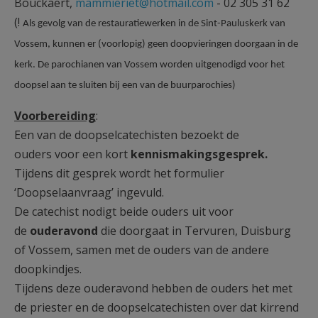
Bouckaert,
mammieriet@hotmail.com
- 02 305 31 62
(!
Als gevolg van de restauratiewerken in de Sint-Pauluskerk van
Vossem, kunnen er (voorlopig) geen doopvieringen doorgaan in de
kerk. De parochianen van Vossem worden uitgenodigd voor het
doopsel aan te sluiten bij een van de buurparochies)
Voorbereiding
:
Een van de doopselcatechisten bezoekt de
ouders voor een kort
kennismakingsgesprek.
Tijdens dit gesprek wordt het formulier
‘Doopselaanvraag’ ingevuld.
De catechist nodigt beide ouders uit voor
de
ouderavond
die doorgaat in Tervuren, Duisburg
of Vossem, samen met de ouders van de andere
doopkindjes.
Tijdens deze ouderavond hebben de ouders het met
de priester en de doopselcatechisten over dat kirrend