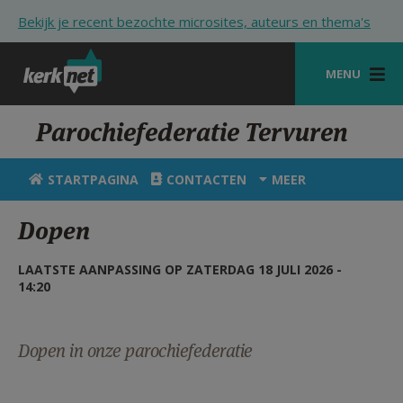
Overslaan en naar de inhoud gaan
Bekijk je recent bezochte microsites, auteurs en thema's
MENU
STARTPAGINA
Parochiefederatie Tervuren
KERK
STARTPAGINA
CONTACTEN
MEER
VIERINGEN
Dopen
SHOP
LAATSTE AANPASSING OP ZATERDAG 18 JULI 2026 -
ZOEKEN
14:20
HULP
STARTPAGINA PORTAAL
Dopen in onze parochiefederatie
MIJN PAROCHIE