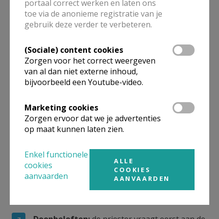
portaal correct werken en laten ons
gemeenschap de naam die zij voor hun kindje
toe via de anonieme registratie van je
gekozen hebben. De betekenis van die naam
gebruik deze verder te verbeteren.
wordt even toegelicht.
(Sociale) content cookies
Openingsgebed
bij het begin van de viering.
Zorgen voor het correct weergeven
van al dan niet externe inhoud,
Kruisteken
: de priester, de ouders, peter en
bijvoorbeeld een Youtube-video.
meter, de oudere broertjes en zusjes, de familie
en de doopselcatechisten maken met hun duim
Marketing cookies
een kruisje op het voorhoofd van de dopeling.
Zorgen ervoor dat we je advertenties
op maat kunnen laten zien.
Dit is een verwijzing naar het kruis van Jezus.
Schriftlezing
: de priester leest een stukje voor
Enkel functionele
ALLE
uit de Bijbel.
cookies
COOKIES
aanvaarden
AANVAARDEN
Geloofsbelijdenis
: de aanwezigen worden
uitgenodigd hun geloof opnieuw te belijden.
Doopbeloften:
de priester vraagt eerst aan de