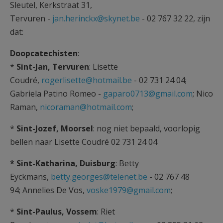
Sleutel, Kerkstraat 31,
Tervuren -
jan.herinckx@skynet.be
- 02 767 32 22, zijn
dat:
Doopcatechisten
:
*
Sint-Jan, Tervuren
: Lisette
Coudré,
rogerlisette@hotmail.be
- 02 731 24 04;
Gabriela Patino Romeo -
gaparo0713@gmail.com
; Nico
Raman,
nicoraman@hotmail.com
;
*
Sint-Jozef, Moorsel
: nog niet bepaald, voorlopig
bellen naar Lisette Coudré 02 731 24 04
* Sint-Katharina, Duisburg
: Betty
Eyckmans,
betty.georges@telenet.be
- 02 767 48
94; Annelies De Vos,
voske1979@gmail.com
;
*
Sint-Paulus, Vossem
: Riet