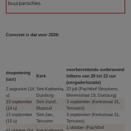
buurparochies.
Concreet is dat voor 2026:
voorbereidende ouderavond
doopviering
Kerk
telkens van 20 tot 22 uur
(uur)
(vergaderlocatie)
2 augustus (14
Sint-Katharina,
23 juli (Pachthof Stroykens,
u)
Duisburg
Merenstraat 19, Duisburg)
13 september
Sint-Jozef,
3 september (Kerkstraat 31,
(14 u)
Moorsel
Tervuren)
13 september
Sint-Jan,
3 september (Kerkstraat 31,
(15 u)
Tervuren
Tervuren)
1 oktober (Pachthof
11 oktober (14
Sint-Katharina,