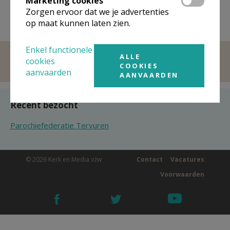
Marketing cookies
Zorgen ervoor dat we je advertenties
op maat kunnen laten zien.
Enkel functionele
ALLE
cookies
COOKIES
aanvaarden
AANVAARDEN
Recent bezocht
Parochiefederatie Tervuren
© 2026 Kerk en Media vzw
Contact
Vacatures
Voorwaarden