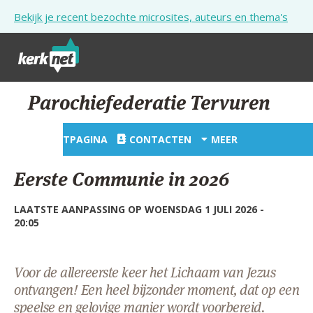
Overslaan en naar de inhoud gaan
Bekijk je recent bezochte microsites, auteurs en thema's
STARTPAGINA
Parochiefederatie Tervuren
KERK
STARTPAGINA
CONTACTEN
MEER
VIERINGEN
Eerste Communie in 2026
SHOP
LAATSTE AANPASSING OP WOENSDAG 1 JULI 2026 -
ZOEKEN
20:05
HULP
STARTPAGINA PORTAAL
Voor de allereerste keer het Lichaam van Jezus
ontvangen! Een heel bijzonder moment, dat op een
MIJN PAROCHIE
speelse en gelovige manier wordt voorbereid.