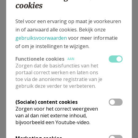
Seks, de onderschatte motor achter de
cookies
ontkerkelijking
Stel voor een ervaring op maat je voorkeuren
in of aanvaard alle cookies. Bekijk onze
gebruiksvoorwaarden
voor meer informatie
of om je instellingen te wijzigen.
Functionele cookies
AAN
Zorgen dat de basisfuncties van het
portaal correct werken en laten ons
toe via de anonieme registratie van je
gebruik deze verder te verbeteren.
(Sociale) content cookies
Zorgen voor het correct weergeven
Rust op zondag
van al dan niet externe inhoud,
bijvoorbeeld een Youtube-video.