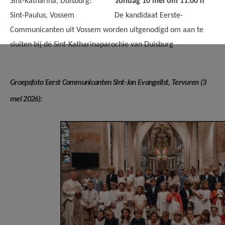
Sint-Katharina, Duisburg:
zondag 10 mei om 11.00 h
Sint-Paulus, Vossem De kandidaat Eerste-
Communicanten uit Vossem worden uitgenodigd om aan te
sluiten bij de Sint-Katharinaparochie van Duisburg
Groepsfoto Eerst Communicanten Sint-Jan Evangelist, Tervuren (3
mei 2026):
Sint-Jan - Eerste
Communie 2026
Groepsfoto.jpg