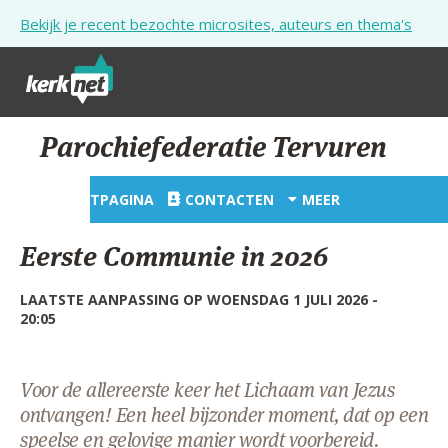
Overslaan en naar de inhoud gaan
Bekijk je recent bezochte microsites, auteurs en thema's
STARTPAGINA
Parochiefederatie Tervuren
KERK
STARTPAGINA
CONTACTEN
MEER
VIERINGEN
Eerste Communie in 2026
SHOP
LAATSTE AANPASSING OP WOENSDAG 1 JULI 2026 -
ZOEKEN
20:05
HULP
STARTPAGINA PORTAAL
Voor de allereerste keer het Lichaam van Jezus
ontvangen! Een heel bijzonder moment, dat op een
MIJN PAROCHIE
speelse en gelovige manier wordt voorbereid.