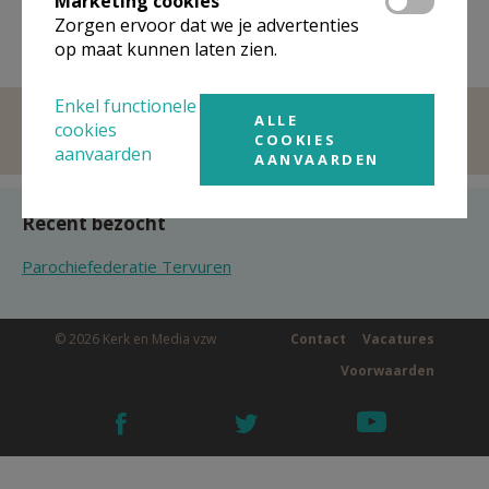
Marketing cookies
Zorgen ervoor dat we je advertenties
op maat kunnen laten zien.
Enkel functionele
ALLE
cookies
COOKIES
aanvaarden
AANVAARDEN
Recent bezocht
Parochiefederatie Tervuren
© 2026 Kerk en Media vzw
Contact
Vacatures
Voorwaarden