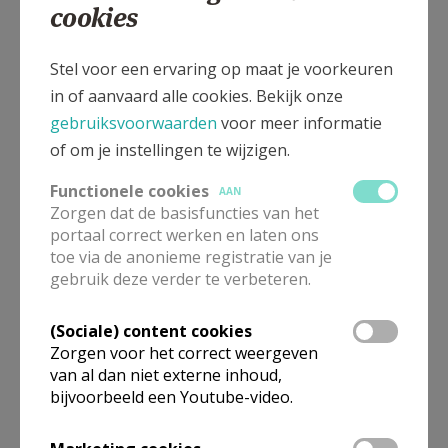
Seks, de onderschatte motor achter de
cookies
ontkerkelijking
Stel voor een ervaring op maat je voorkeuren
in of aanvaard alle cookies. Bekijk onze
gebruiksvoorwaarden
voor meer informatie
of om je instellingen te wijzigen.
Functionele cookies
AAN
Zorgen dat de basisfuncties van het
portaal correct werken en laten ons
toe via de anonieme registratie van je
gebruik deze verder te verbeteren.
(Sociale) content cookies
Zorgen voor het correct weergeven
Rust op zondag
van al dan niet externe inhoud,
bijvoorbeeld een Youtube-video.