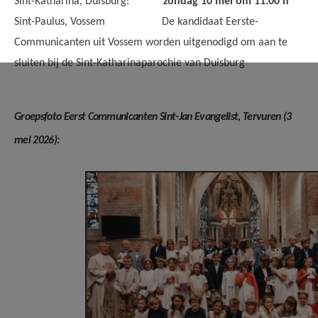
Sint-Katharina, Duisburg:
zondag 10 mei om 11.00 h
Sint-Paulus, Vossem De kandidaat Eerste-
Communicanten uit Vossem worden uitgenodigd om aan te
sluiten bij de Sint-Katharinaparochie van Duisburg
Groepsfoto Eerst Communicanten Sint-Jan Evangelist, Tervuren (3
mei 2026):
Sint-Jan - Eerste
Communie 2026
Groepsfoto.jpg