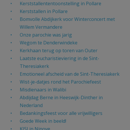
Kerststallententoonstelling in Pollare
AANMELDEN OF REGISTREREN
Kerststallen in Pollare
Bomvolle Abdijkerk voor Winterconcert met
Willem Vermandere
Onze parochie was jarig
Wegom te Denderwindeke
Kerkhaan terug op toren van Outer
Laatste eucharistieviering in de Sint-
Theresiakerk
Emotioneel afscheid van de Sint-Theresiakerk
Wist-je-datjes rond het Parochiefeest
Misdienaars in Walibi
Abdijdag Berne in Heeswijk-Dinther in
Nederland
Bedankingsfeest voor alle vrijwilligers
Goede Week in beeld!
KISI in Ninove