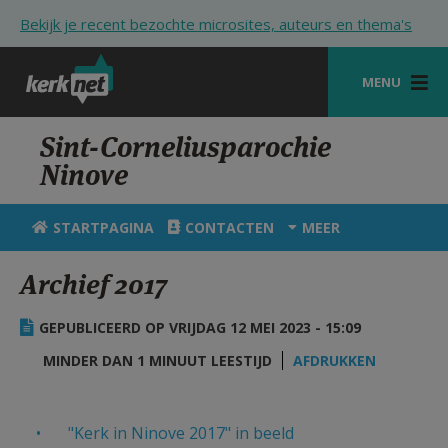
Overslaan en naar de inhoud gaan
Bekijk je recent bezochte microsites, auteurs en thema's
MENU
STARTPAGINA
Sint-Corneliusparochie
Ninove
KERK
VIERINGEN
STARTPAGINA
CONTACTEN
MEER
SHOP
Archief 2017
ZOEKEN
GEPUBLICEERD OP VRIJDAG 12 MEI 2023 - 15:09
HULP
MINDER DAN 1 MINUUT LEESTIJD
AFDRUKKEN
STARTPAGINA PORTAAL
MIJN PAROCHIE
"Kerk in Ninove 2017" in beeld