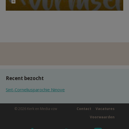
Recent bezocht
Sint-Corneliusparochie Ninove
© 2026 Kerk en Media vzw
Contact
Vacatures
Voorwaarden