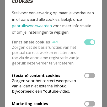
cookies
overledene een laatste wilsbeschikking heeft laten
registreren. Als dat het geval is, gaat de gemeente na
Stel voor een ervaring op maat je voorkeuren
of de nabestaanden de wens van de overledene
in of aanvaard alle cookies. Bekijk onze
respecteren.
gebruiksvoorwaarden
voor meer informatie
Voor Mechelen vind je alle info onder:
of om je instellingen te wijzigen.
https://www.mechelen.be/prod-laatste-
wilsbeschikking
Functionele cookies
AAN
Zorgen dat de basisfuncties van het
Hoe regel je, als nabestaande, de uitvaartdienst
portaal correct werken en laten ons
praktisch?
toe via de anonieme registratie van je
gebruik deze verder te verbeteren.
Bij een overlijden neem je eerst contact op met de
begrafenisondernemer van je keuze. Hij zal het
(Sociale) content cookies
secretariaat van de Mechelse parochies contacteren,
Zorgen voor het correct weergeven
van al dan niet externe inhoud,
om na te gaan of de uitvaart kan op de dag, het uur
bijvoorbeeld een Youtube-video.
en in de kerk die jij voorstelt. Die kerkelijke
uitvaartdienst kan op weekdagen en zaterdagen,
Marketing cookies
maar niet op zondag.