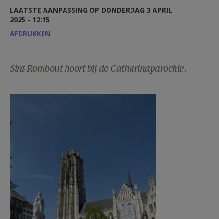
AANMELDEN OF REGISTREREN
LAATSTE AANPASSING OP DONDERDAG 3 APRIL
2025 - 12:15
AFDRUKKEN
Sint-Rombout hoort bij de Catharinaparochie.
SR5.JPG