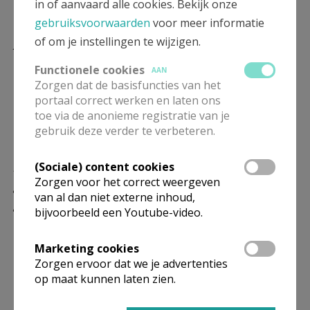
in of aanvaard alle cookies. Bekijk onze
12.00 uur Kapittelmis
gebruiksvoorwaarden
voor meer informatie
Aanbidding van het H. Sacrament
of om je instellingen te wijzigen.
Functionele cookies
AAN
Er is Aanbidding van het H. Sacrament in de
Zorgen dat de basisfuncties van het
sacramentskapel:
portaal correct werken en laten ons
toe via de anonieme registratie van je
- op vrijdag tussen 12.30 en 16.00 uur
gebruik deze verder te verbeteren.
- op zaterdag tussen 10.00 en 12.00 uur.
Biecht en gelegenheid tot een
(Sociale) content cookies
gesprek/bidden met een
Zorgen voor het correct weergeven
van al dan niet externe inhoud,
gebedsteam
bijvoorbeeld een Youtube-video.
Op zaterdag tussen 10.00 en 12.00 uur.
Marketing cookies
Zorgen ervoor dat we je advertenties
op maat kunnen laten zien.
In de kathedraal worden ook
huwelijken
gevierd en
vinden
uitvaarten
plaats. Maandelijks zijn er