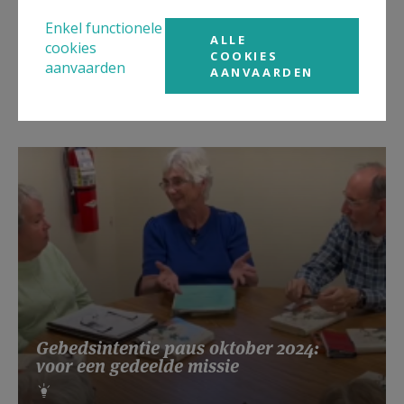
Enkel functionele
ALLE
Lanceringsavond boek Zeven
cookies
COOKIES
kruiswoorden
aanvaarden
AANVAARDEN
Gebedsintentie paus oktober 2024:
voor een gedeelde missie