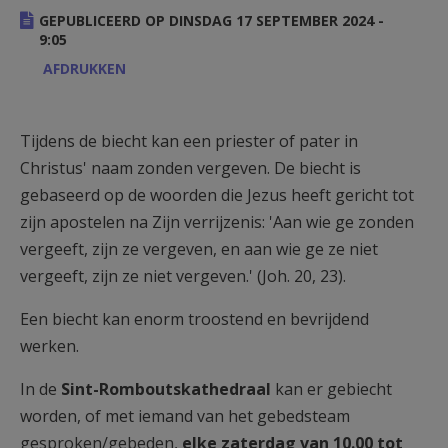
AANMELDEN OF REGISTREREN
GEPUBLICEERD OP DINSDAG 17 SEPTEMBER 2024 -
9:05
AFDRUKKEN
Tijdens de biecht kan een priester of pater in
Christus' naam zonden vergeven. De biecht is
gebaseerd op de woorden die Jezus heeft gericht tot
zijn apostelen na Zijn verrijzenis: 'Aan wie ge zonden
vergeeft, zijn ze vergeven, en aan wie ge ze niet
vergeeft, zijn ze niet vergeven.' (Joh. 20, 23).
Een biecht kan enorm troostend en bevrijdend
werken.
In de
Sint-Romboutskathedraal
kan er gebiecht
worden, of met iemand van het gebedsteam
gesproken/gebeden,
elke zaterdag van 10.00 tot