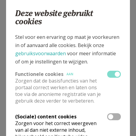
Deze website gebruikt
cookies
Gepubliceerd door
Stel voor een ervaring op maat je voorkeuren
in of aanvaard alle cookies. Bekijk onze
Kerk Mechelen
gebruiksvoorwaarden
voor meer informatie
of om je instellingen te wijzigen.
Meer
Functionele cookies
AAN
Zorgen dat de basisfuncties van het
Artikel
portaal correct werken en laten ons
toe via de anonieme registratie van je
gebruik deze verder te verbeteren.
(Sociale) content cookies
Zorgen voor het correct weergeven
Deel dit artikel
van al dan niet externe inhoud,