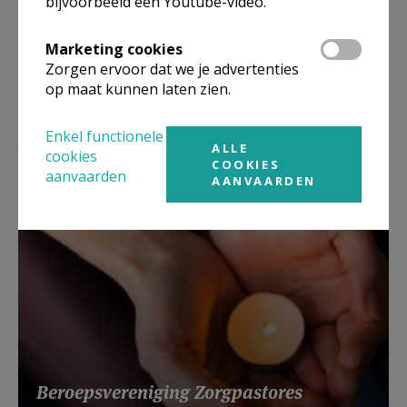
bijvoorbeeld een Youtube-video.
Marketing cookies
Zorgen ervoor dat we je advertenties
op maat kunnen laten zien.
Lees meer
Enkel functionele
ALLE
cookies
COOKIES
aanvaarden
AANVAARDEN
Beroepsvereniging Zorgpastores