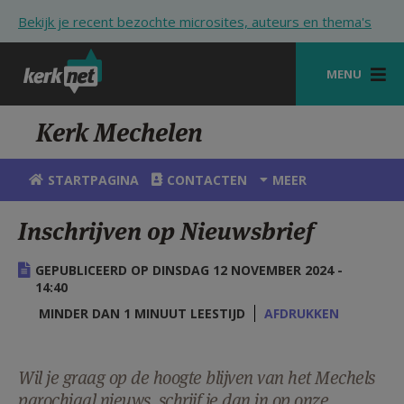
Overslaan en naar de inhoud gaan
Bekijk je recent bezochte microsites, auteurs en thema's
MENU
STARTPAGINA
Kerk Mechelen
KERK
STARTPAGINA
CONTACTEN
MEER
VIERINGEN
Inschrijven op Nieuwsbrief
SHOP
GEPUBLICEERD OP DINSDAG 12 NOVEMBER 2024 -
ZOEKEN
14:40
HULP
MINDER DAN 1 MINUUT LEESTIJD
AFDRUKKEN
STARTPAGINA PORTAAL
Wil je graag op de hoogte blijven van het Mechels
MIJN PAROCHIE
parochiaal nieuws, schrijf je dan in op onze