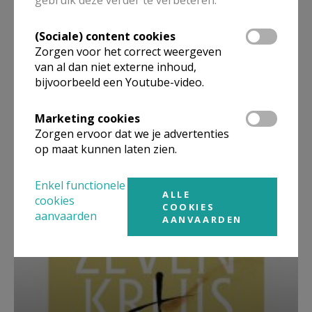
gebruik deze verder te verbeteren.
(Sociale) content cookies
Zorgen voor het correct weergeven
van al dan niet externe inhoud,
bijvoorbeeld een Youtube-video.
Marketing cookies
Zorgen ervoor dat we je advertenties
Beroepsvereniging Zorgpastores
op maat kunnen laten zien.
Enkel functionele
ALLE
cookies
COOKIES
aanvaarden
AANVAARDEN