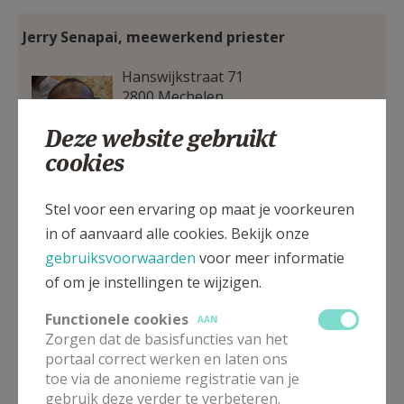
Jerry Senapai, meewerkend priester
Jerry1.jpeg
Hanswijkstraat 71
2800 Mechelen
GSM: 0491 16 76 45
Deze website gebruikt
E-mail:
jsenapai@yahoo.fr
cookies
Stel voor een ervaring op maat je voorkeuren
Koen Vandergoten, diaken
in of aanvaard alle cookies. Bekijk onze
Koen 2018.jpg
GSM: 0468 10 76 72
gebruiksvoorwaarden
voor meer informatie
E-mail:
koen.vandergoten@telenet.be
of om je instellingen te wijzigen.
Functionele cookies
AAN
Zorgen dat de basisfuncties van het
portaal correct werken en laten ons
toe via de anonieme registratie van je
Zuster Ann Van Steenweghen, pastoraal werker
gebruik deze verder te verbeteren.