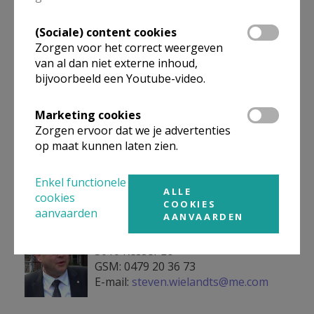
Ann1.jpg
Sint-Jan-Berchmansstraat 18
2800 Mechelen
(Sociale) content cookies
GSM: 0472 48 02 98
Zorgen voor het correct weergeven
E-mail:
a.vansteenweghen@gmail.com
van al dan niet externe inhoud,
bijvoorbeeld een Youtube-video.
Marketing cookies
Zorgen ervoor dat we je advertenties
HANSWIJKBASILIEK
op maat kunnen laten zien.
Enkel functionele
ALLE
cookies
Steven Wielandts, rector van de basiliek
COOKIES
aanvaarden
AANVAARDEN
Steven 2015.jpg
Raadhuislaan 4 bus 0001
3010 Kessel-Lo
GSM: 0479 20 36 73
E-mail:
s
teven.wielandts@me.com