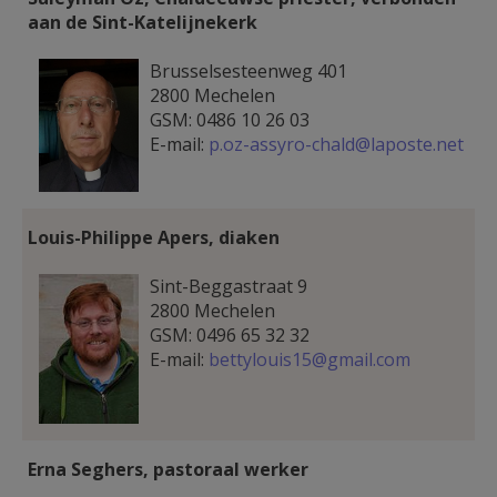
aan de Sint-Katelijnekerk
Suleyman.jpg
Brusselsesteenweg 401
2800 Mechelen
GSM: 0486 10 26 03
E-mail:
p.oz-assyro-chald@laposte.net
Louis-Philippe Apers, diaken
louis1.jpg
Sint-Beggastraat 9
2800 Mechelen
GSM: 0496 65 32 32
E-mail:
bettylouis15@gmail.com
Erna Seghers, pastoraal werker