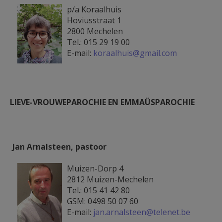
Erna.jpg
p/a Koraalhuis
Hoviusstraat 1
2800 Mechelen
Tel.: 015 29 19 00
E-mail:
koraalhuis@gmail.com
LIEVE-VROUWEPAROCHIE EN EMMAÜSPAROCHIE
Jan Arnalsteen, pastoor
Jan A.- 2013.jpg
Muizen-Dorp 4
2812 Muizen-Mechelen
Tel.: 015 41 42 80
GSM: 0498 50 07 60
E-mail:
jan.arnalsteen@telenet.be