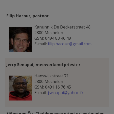
AANMELDEN OF REGISTREREN
Filip Hacour, pastoor
Hacour.jpg
Kanunnik De Deckerstraat 48
2800 Mechelen
GSM: 0494 83 46 49
E-mail:
filip.hacour@gmail.com
Jerry Senapai, meewerkend priester
Jerry1.jpeg
Hanswijkstraat 71
2800 Mechelen
GSM: 0491 16 76 45
E-mail:
jsenapai@yahoo.fr
Süleyman Öz, Chaldeeuwse priester, verbonden