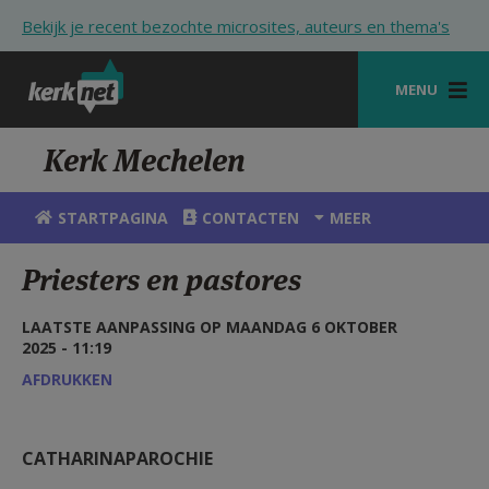
Overslaan en naar de inhoud gaan
Bekijk je recent bezochte microsites, auteurs en thema's
MENU
STARTPAGINA
Kerk Mechelen
KERK
STARTPAGINA
CONTACTEN
MEER
VIERINGEN
Priesters en pastores
SHOP
LAATSTE AANPASSING OP MAANDAG 6 OKTOBER
ZOEKEN
2025 - 11:19
HULP
AFDRUKKEN
STARTPAGINA PORTAAL
CATHARINAPAROCHIE
MIJN PAROCHIE