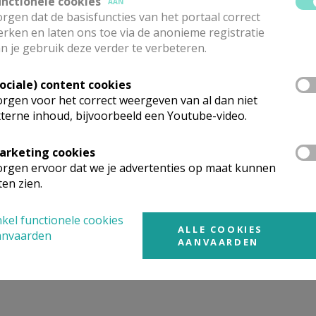
unctionele cookies
AAN
en Sint-Martinus (Hombeek).
rgen dat de basisfuncties van het portaal correct
rken en laten ons toe via de anonieme registratie
nteam en de verschillende lokale ploegen behartigen het p
n je gebruik deze verder te verbeteren.
epriester Jan Arnalsteen en zuster Ann Van Steenweghen zij
Sociale) content cookies
 Sint-Jakob is Pius X een gemeenschap die gegroeid is in de
rgen voor het correct weergeven van al dan niet
 de jaren '60 van de vorige eeuw. De vruchten hiervan worde
terne inhoud, bijvoorbeeld een Youtube-video.
er info: zie website
Pius X
arketing cookies
rgen ervoor dat we je advertenties op maat kunnen
ngen in Pius X:
ten zien.
 het weekend
op zondag
:
kel functionele cookies
ALLE COOKIES
anvaarden
ur Eucharistie- of gebedsviering
AANVAARDEN
 kerk vinden ook
uitvaarten
plaats.