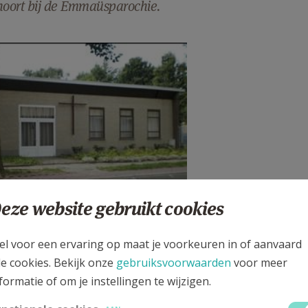
hoort bij de Emmaüsparochie.
pg
eze website gebruikt cookies
el voor een ervaring op maat je voorkeuren in of aanvaard
le cookies. Bekijk onze
gebruiksvoorwaarden
voor meer
ing:
Google Maps
formatie of om je instellingen te wijzigen.
üsparochie bestaat uit de geloofsgemeenschappen Pius X, S