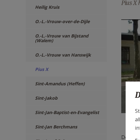
Pius X 
Heilig Kruis
PX2.j
O.-L.-Vrouw-over-de-Dijle
O.-L.-Vrouw van Bijstand
(Walem)
O.-L.-Vrouw van Hanswijk
Pius X
Sint-Amandus (Heffen)
D
Sint-Jakob
St
Sint-Jan-Baptist-en-Evangelist
al
Situer
Sint-Jan Berchmans
in
De Emma