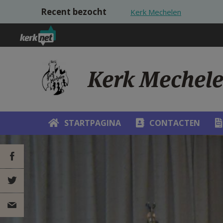
Overslaan en naar de inhoud gaan
Recent bezocht
Kerk Mechelen
Kerk Mechel
STARTPAGINA
CONTACTEN
DEEL OP
FACEBOOK
DEEL OP