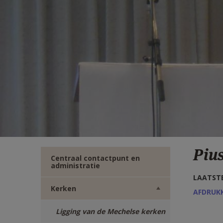
TWITTER
DEEL
VIA
E-
MAIL
Piu
Centraal contactpunt en
administratie
LAATSTE
Kerken
AFDRUK
Ligging van de Mechelse kerken