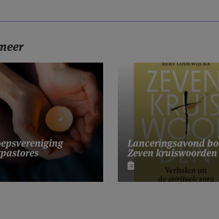
 meer
Lanceringsavond bo
epsvereniging
Zeven kruiswoorden
pastores