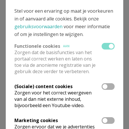
Chaldeeuwse christenen. De verantwoordelijke
Stel voor een ervaring op maat je voorkeuren
Chaldeeuwse priester is Süleyman Öz.
in of aanvaard alle cookies. Bekijk onze
Vieringen in Sint-Katelijne:
gebruiksvoorwaarden
voor meer informatie
of om je instellingen te wijzigen.
Tijdens het weekend
op zondag
:
Functionele cookies
AAN
Zorgen dat de basisfuncties van het
10.30 uur Mis voor de Chaldeeuwse
portaal correct werken en laten ons
gemeenschap
toe via de anonieme registratie van je
gebruik deze verder te verbeteren.
In deze kerk worden ook
huwelijken
gevierd en
vinden
uitvaarten
plaats.
(Sociale) content cookies
Zorgen voor het correct weergeven
van al dan niet externe inhoud,
bijvoorbeeld een Youtube-video.
Marketing cookies
Lees meer
Zorgen ervoor dat we je advertenties