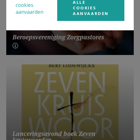
ALLE
cookies
COOKIES
aanvaarden
AANVAARDEN
Beroepsvereniging Zorgpastores
Lanceringsavond boek Zeven
kruiswoorden