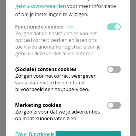
gebruiksvoorwaarden
voor meer informatie
12.30 uur Mis voor de Chaldeeuwse
of om je instellingen te wijzigen.
gemeenschap
Functionele cookies
AAN
Zorgen dat de basisfuncties van het
portaal correct werken en laten ons
In deze kerk vinden ook
uitvaarten
plaats.
toe via de anonieme registratie van je
gebruik deze verder te verbeteren.
(Sociale) content cookies
Zorgen voor het correct weergeven
van al dan niet externe inhoud,
Lees meer
bijvoorbeeld een Youtube-video.
Marketing cookies
Zorgen ervoor dat we je advertenties
op maat kunnen laten zien.
Enkel functionele