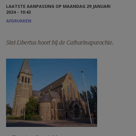
AANMELDEN OF REGISTREREN
LAATSTE AANPASSING OP MAANDAG 29 JANUARI
2024 - 10:43
AFDRUKKEN
Sint-Libertus hoort bij de Catharinaparochie.
SLi2.JPG