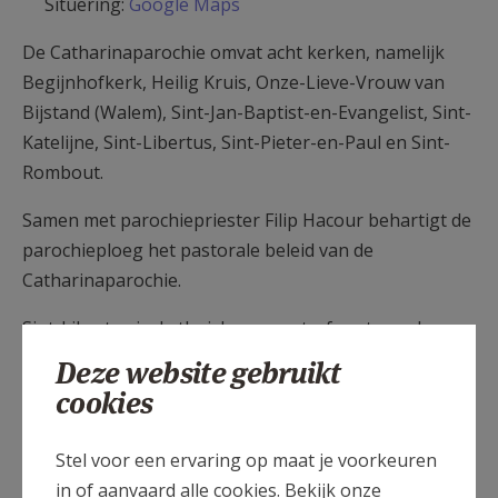
Situering:
Google Maps
De Catharinaparochie omvat acht kerken, namelijk
Begijnhofkerk, Heilig Kruis, Onze-Lieve-Vrouw van
Bijstand (Walem), Sint-Jan-Baptist-en-Evangelist, Sint-
Katelijne, Sint-Libertus, Sint-Pieter-en-Paul en Sint-
Rombout.
Samen met parochiepriester Filip Hacour behartigt de
parochieploeg het pastorale beleid van de
Catharinaparochie.
Sint-Libertus is de thuishaven en trefpunt van de
Chaldeeuwse christenen.
Deze website gebruikt
cookies
Vieringen in Sint-Libertus:
Stel voor een ervaring op maat je voorkeuren
in of aanvaard alle cookies. Bekijk onze
Tijdens het weekend
op zondag
: