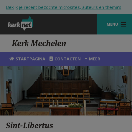
Overslaan en naar de inhoud gaan
Bekijk je recent bezochte microsites, auteurs en thema's
MENU
STARTPAGINA
Kerk Mechelen
KERK
STARTPAGINA
CONTACTEN
MEER
VIERINGEN
SHOP
ZOEKEN
HULP
STARTPAGINA PORTAAL
Sint-Libertus
MIJN PAROCHIE