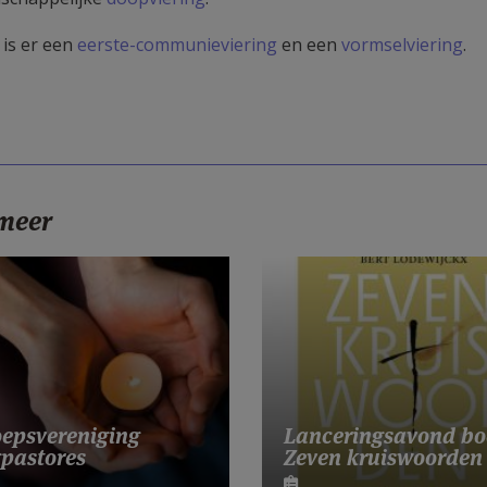
s is er een
eerste-communieviering
en een
vormselviering
.
 meer
Lanceringsavond bo
epsvereniging
Zeven kruiswoorden
pastores