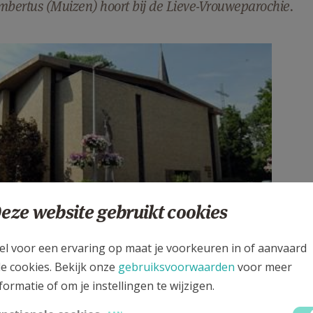
mbertus (Muizen) hoort bij de Lieve-Vrouweparochie.
M1.jpg
eze website gebruikt cookies
el voor een ervaring op maat je voorkeuren in of aanvaard
le cookies. Bekijk onze
gebruiksvoorwaarden
voor meer
ing:
Google Maps
formatie of om je instellingen te wijzigen.
e-Vrouweparochie bestaat uit de geloofsgemeenschappen O