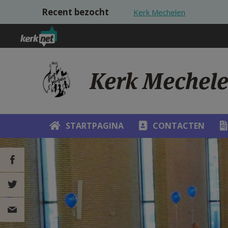
Overslaan en naar de inhoud gaan
Recent bezocht
Kerk Mechelen
Kerk Mechel
STARTPAGINA
CONTACTEN
DEEL OP
FACEBOOK
DEEL OP