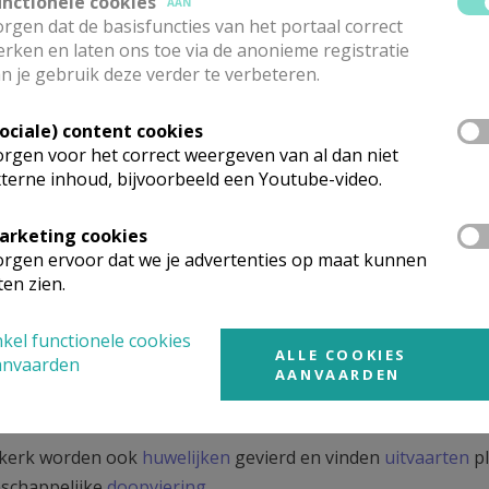
unctionele cookies
AAN
an Hanswijk, Sint-Amandus (Heffen), Sint-Lambertus (Muizen)
rgen dat de basisfuncties van het portaal correct
rken en laten ons toe via de anonieme registratie
ochieberaad en de verschillende lokale ploegen behartigen h
n je gebruik deze verder te verbeteren.
arochie.
epriester Jan Arnalsteen en zuster Ann Van Steenweghen zij
Sociale) content cookies
rgen voor het correct weergeven van al dan niet
verhevenheid nabij de Dijle werd al in de 9de eeuw een ker
terne inhoud, bijvoorbeeld een Youtube-video.
ar later is hij nog steeds de patroon van de Muizense geloo
ebouwd in de jaren 60 van de vorige eeuw. De toren van de v
arketing cookies
rgen ervoor dat we je advertenties op maat kunnen
toren, nadat de rest van dat gebouw tijdens de Tweede Wer
ten zien.
ngen in Sint-Lambertus (Muizen):
kel functionele cookies
ALLE COOKIES
 het weekend
op zondag
:
anvaarden
AANVAARDEN
ur Eucharistie- of gebedsviering
 kerk worden ook
huwelijken
gevierd en vinden
uitvaarten
pl
schappelijke
doopviering
.