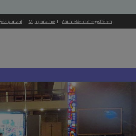
gina portaal
Mijn parochie
Aanmelden of registreren