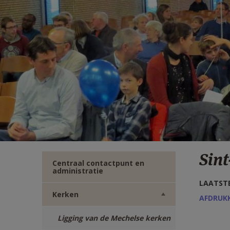
TWITTER
DEEL
VIA
E-
MAIL
Sin
Centraal contactpunt en
administratie
LAATSTE
Kerken
AFDRUK
Ligging van de Mechelse kerken