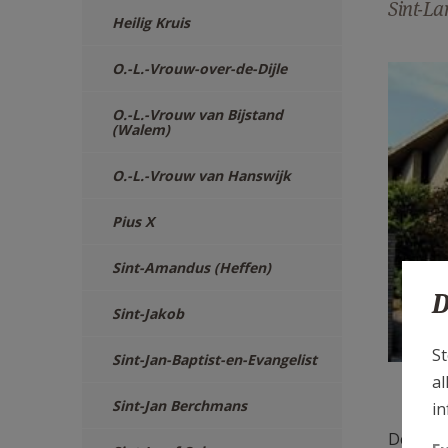
Sint-La
Heilig Kruis
SLa-
O.-L.-Vrouw-over-de-Dijle
O.-L.-Vrouw van Bijstand
(Walem)
O.-L.-Vrouw van Hanswijk
Pius X
Sint-Amandus (Heffen)
D
Sint-Jakob
St
Sint-Jan-Baptist-en-Evangelist
al
Situer
Sint-Jan Berchmans
in
De Liev