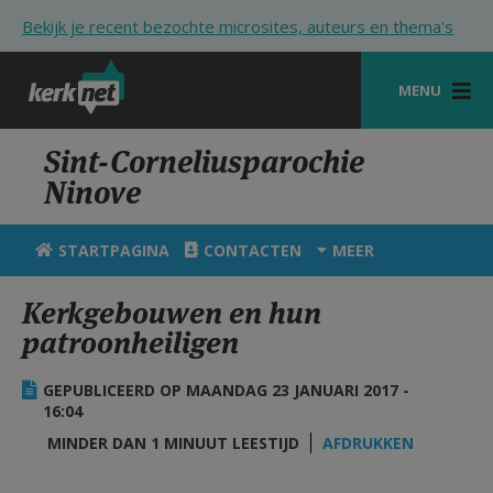
Overslaan en naar de inhoud gaan
Bekijk je recent bezochte microsites, auteurs en thema's
MENU
STARTPAGINA
Sint-Corneliusparochie
Ninove
KERK
VIERINGEN
STARTPAGINA
CONTACTEN
MEER
SHOP
Kerkgebouwen en hun
patroonheiligen
ZOEKEN
HULP
GEPUBLICEERD OP MAANDAG 23 JANUARI 2017 -
16:04
STARTPAGINA PORTAAL
MINDER DAN 1 MINUUT LEESTIJD
AFDRUKKEN
MIJN PAROCHIE