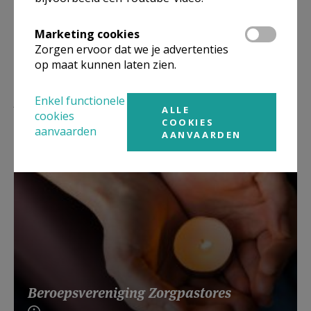
Marketing cookies
Zorgen ervoor dat we je advertenties
op maat kunnen laten zien.
Lees meer
Enkel functionele
ALLE
cookies
COOKIES
aanvaarden
AANVAARDEN
Beroepsvereniging Zorgpastores