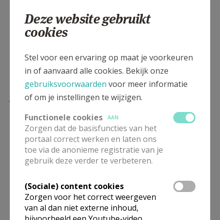
week 21: 11 januari 2021
week 22: 18 januari 2021
Deze website gebruikt
week 23: 25 januari 2021
cookies
Stel voor een ervaring op maat je voorkeuren
in of aanvaard alle cookies. Bekijk onze
gebruiksvoorwaarden
voor meer informatie
Archief
of om je instellingen te wijzigen.
Functionele cookies
gebed van de week: schooljaar 2019-2020
AAN
Zorgen dat de basisfuncties van het
gebed van de week: schooljaar 2018-2019
portaal correct werken en laten ons
toe via de anonieme registratie van je
gebed van de week: schooljaar 2017-2018
gebruik deze verder te verbeteren.
het archief van de voorbije jaren vind je hier
:
(Sociale) content cookies
Zorgen voor het correct weergeven
scroll voldoende naar beneden om de voorbije
van al dan niet externe inhoud,
schooljaren te zien
bijvoorbeeld een Youtube-video.