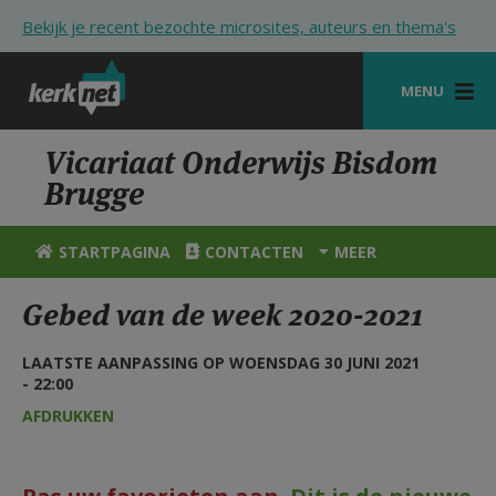
Overslaan en naar de inhoud gaan
Bekijk je recent bezochte microsites, auteurs en thema's
MENU
STARTPAGINA
Vicariaat Onderwijs Bisdom
Brugge
KERK
VIERINGEN
STARTPAGINA
CONTACTEN
MEER
SHOP
Gebed van de week 2020-2021
ZOEKEN
LAATSTE AANPASSING OP WOENSDAG 30 JUNI 2021
HULP
- 22:00
AFDRUKKEN
STARTPAGINA PORTAAL
MIJN PAROCHIE