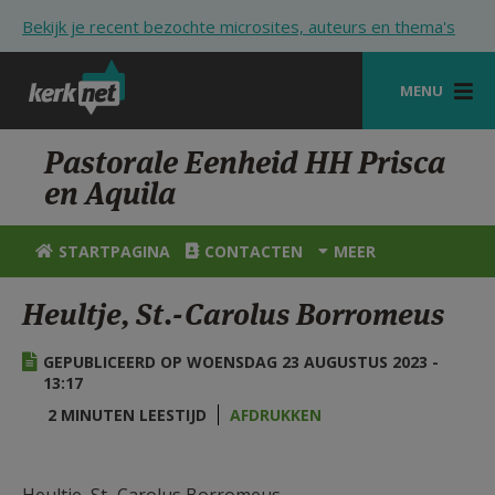
Overslaan en naar de inhoud gaan
Bekijk je recent bezochte microsites, auteurs en thema's
MENU
STARTPAGINA
Pastorale Eenheid HH Prisca
en Aquila
KERK
VIERINGEN
STARTPAGINA
CONTACTEN
MEER
SHOP
Heultje, St.-Carolus Borromeus
ZOEKEN
GEPUBLICEERD OP WOENSDAG 23 AUGUSTUS 2023 -
HULP
13:17
2 MINUTEN LEESTIJD
AFDRUKKEN
STARTPAGINA PORTAAL
MIJN PAROCHIE