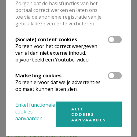
eenheid-hh-prisca-en-aquila/artikel/
‘t-feest-want-
Zorgen dat de basisfuncties van het
jezus-komt-bij-ons
portaal correct werken en laten ons
toe via de anonieme registratie van je
Vormselviering:
https://www.kerknet.be/pastorale-
gebruik deze verder te verbeteren.
eenheid-hh-prisca-en-aquila/artikel/vor...
(Sociale) content cookies
Vormselcatechese:
https://www.kerknet.be/federatie-
Zorgen voor het correct weergeven
herselt-hulshout-westerlo/artikel/vorms...
van al dan niet externe inhoud,
bijvoorbeeld een Youtube-video.
Paasviering:
https://www.kerknet.be/federatie-
herselt-hulshout-westerlo/artikel/paasv...
Marketing cookies
Zorgen ervoor dat we je advertenties
Kruisoplegging:
https://www.kerknet.be/federatie-
op maat kunnen laten zien.
herselt-hulshout-westerlo/artikel/kruis...
Enkel functionele
Solidair ontbijt:
https://www.kerknet.be/federatie-
ALLE
cookies
COOKIES
herselt-hulshout-westerlo/artikel/solid...
aanvaarden
AANVAARDEN
Koffiestop:
https://www.kerknet.be/federatie-herselt-