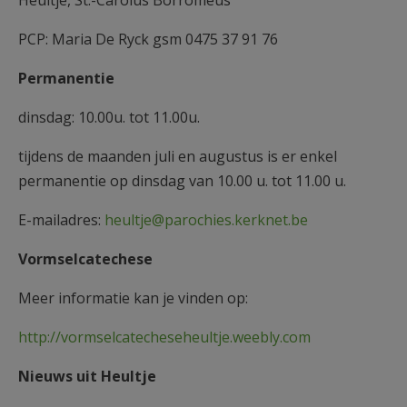
Heultje, St.-Carolus Borromeus
AANMELDEN OF REGISTREREN
PCP: Maria De Ryck gsm 0475 37 91 76
Permanentie
dinsdag: 10.00u. tot 11.00u.
tijdens de maanden juli en augustus is er enkel
permanentie op dinsdag van 10.00 u. tot 11.00 u.
E-mailadres:
heultje@parochies.kerknet.be
Vormselcatechese
Meer informatie kan je vinden op:
http://vormselcatecheseheultje.weebly.com
Nieuws uit Heultje