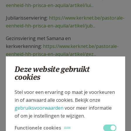
eenheid-hh-prisca-en-aquila/artikel/lui...
Jubilarissenviering:
https://www.kerknet.be/pastorale-
eenheid-hh-prisca-en-aquila/artikel/jub...
Gezinsviering met Samana en
kerkverkenning:
https://www.kerknet.be/pastorale-
eenheid-hh-prisca-en-aquila/artikel/gez...
Gezinsvieringen 2018-
Deze website gebruikt
19:
https://www.kerknet.be/pastorale-eenheid-hh-
cookies
prisca-en-aquila/artikel/god...
Stel voor een ervaring op maat je voorkeuren
Dankviering:
https://www.kerknet.be/pastorale-
in of aanvaard alle cookies. Bekijk onze
eenheid-hh-prisca-en-aquila/artikel/hou...
gebruiksvoorwaarden
voor meer informatie
Eerste
of om je instellingen te wijzigen.
Communieviering:
https://www.kerknet.be/pastorale-
Functionele cookies
AAN