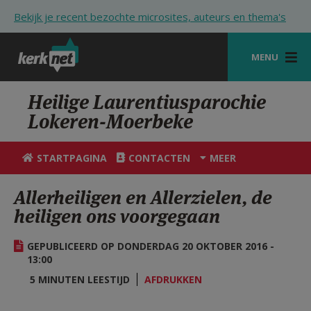
Overslaan en naar de inhoud gaan
Bekijk je recent bezochte microsites, auteurs en thema's
MENU
STARTPAGINA
Heilige Laurentiusparochie
Lokeren-Moerbeke
KERK
VIERINGEN
STARTPAGINA
CONTACTEN
MEER
SHOP
Allerheiligen en Allerzielen, de
heiligen ons voorgegaan
ZOEKEN
HULP
GEPUBLICEERD OP DONDERDAG 20 OKTOBER 2016 -
13:00
STARTPAGINA PORTAAL
5 MINUTEN LEESTIJD
AFDRUKKEN
MIJN PAROCHIE