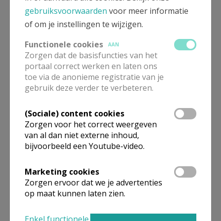
gebruiksvoorwaarden
voor meer informatie
Moerbeke of OLV-Hemelvaartkerk Eksaarde ontmoeten
of om je instellingen te wijzigen.
we elkaar
na
de mis. Zie de
kalender
met concrete data.
Functionele cookies
AAN
Nieuwsgierig?
Voel je je welkom!
Zorgen dat de basisfuncties van het
portaal correct werken en laten ons
Pr. Orlando
toe via de anonieme registratie van je
gebruik deze verder te verbeteren.
(Sociale) content cookies
Zorgen voor het correct weergeven
Gepubliceerd door
van al dan niet externe inhoud,
bijvoorbeeld een Youtube-video.
Heilige Laurentiusparochie Lokeren-Moerbeke
Marketing cookies
Meer
Zorgen ervoor dat we je advertenties
op maat kunnen laten zien.
Artikel
Enkel functionele