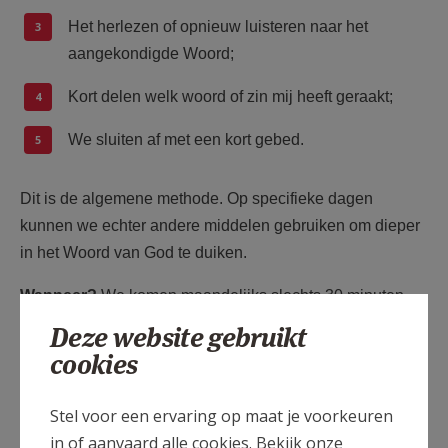
Het herlezen of opnieuw luisteren naar het
aangekondigde Woord;
Kort delen welk woord of zin mij heeft geraakt;
We sluiten af ​​met een kort gebed.
Dit is de algemene methode. Op specifieke dagen
kunnen we echter andere middelen gebruiken om dieper
in het Woord van God te duiken.
Wanneer?
We komen maandelijks slechts 30 minuten
voor of na de zondagse eucharistieviering bijeen.
Deze website gebruikt
cookies
Indien de bijeenkomst plaatsvindt in de Sint-
Laurentiuskerk Lokeren of in de Sint-Annakerk Heirbrug
Stel voor een ervaring op maat je voorkeuren
komen we samen
vóór
de Eucharistieviering. En als de
in of aanvaard alle cookies. Bekijk onze
bijeenkomst plaatsvindt in Sint-Antonius Abt-kerk