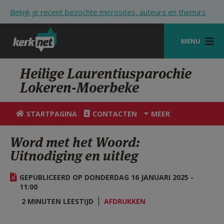
Overslaan en naar de inhoud gaan
Bekijk je recent bezochte microsites, auteurs en thema's
MENU
STARTPAGINA
Heilige Laurentiusparochie
Lokeren-Moerbeke
KERK
VIERINGEN
STARTPAGINA
CONTACTEN
MEER
SHOP
Word met het Woord:
Uitnodiging en uitleg
ZOEKEN
HULP
GEPUBLICEERD OP DONDERDAG 16 JANUARI 2025 -
11:00
STARTPAGINA PORTAAL
2 MINUTEN LEESTIJD
AFDRUKKEN
MIJN PAROCHIE