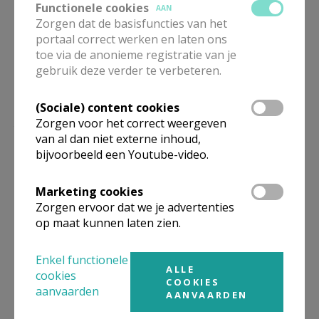
Functionele cookies
AAN
Zorgen dat de basisfuncties van het
portaal correct werken en laten ons
toe via de anonieme registratie van je
gebruik deze verder te verbeteren.
(Sociale) content cookies
Zorgen voor het correct weergeven
Een “nieuw” Onze Vader
van al dan niet externe inhoud,
bijvoorbeeld een Youtube-video.
Marketing cookies
Gepubliceerd door
Zorgen ervoor dat we je advertenties
op maat kunnen laten zien.
Heilige Laurentiusparochie Lokeren-Moerbeke
Enkel functionele
ALLE
Meer
cookies
COOKIES
aanvaarden
AANVAARDEN
Artikel