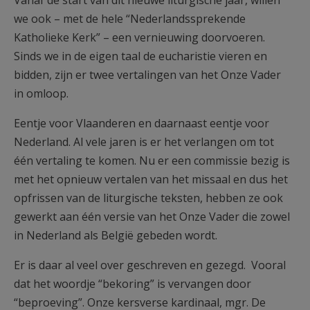
Vanaf de start van dit nieuwe liturgische jaar, willen
AANMELDEN OF REGISTREREN
we ook – met de hele “Nederlandssprekende
Katholieke Kerk” – een vernieuwing doorvoeren.
Sinds we in de eigen taal de eucharistie vieren en
bidden, zijn er twee vertalingen van het Onze Vader
in omloop.
Eentje voor Vlaanderen en daarnaast eentje voor
Nederland. Al vele jaren is er het verlangen om tot
één vertaling te komen. Nu er een commissie bezig is
met het opnieuw vertalen van het missaal en dus het
opfrissen van de liturgische teksten, hebben ze ook
gewerkt aan één versie van het Onze Vader die zowel
in Nederland als België gebeden wordt.
Er is daar al veel over geschreven en gezegd. Vooral
dat het woordje “bekoring” is vervangen door
“beproeving”. Onze kersverse kardinaal, mgr. De