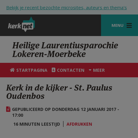
Overslaan en naar de inhoud gaan
Bekijk je recent bezochte microsites, auteurs en thema's
MENU
STARTPAGINA
Heilige Laurentiusparochie
Lokeren-Moerbeke
KERK
VIERINGEN
STARTPAGINA
CONTACTEN
MEER
SHOP
Kerk in de kijker - St. Paulus
Oudenbos
ZOEKEN
HULP
GEPUBLICEERD OP DONDERDAG 12 JANUARI 2017 -
17:00
STARTPAGINA PORTAAL
16 MINUTEN LEESTIJD
AFDRUKKEN
MIJN PAROCHIE