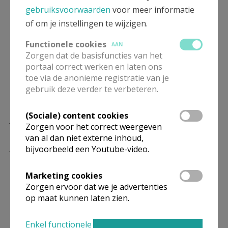
Zonder indiscreet te willen zijn: heb je een
gebruiksvoorwaarden
voor meer informatie
voorkeur voor bepaalde taken?
of om je instellingen te wijzigen.
Het leuke is dat het een heel afwisselende job is. De
kerk ’s morgens openmaken is tof en heel
Functionele cookies
AAN
Zorgen dat de basisfuncties van het
rustgevend. En ook het invullen van de registers doe
portaal correct werken en laten ons
ik graag. Maar eigenlijk zijn er weinig dingen die ik
toe via de anonieme registratie van je
niet graag doe... Het valt soms wel een beetje tegen
gebruik deze verder te verbeteren.
als de computer niet doet wat hij zou moeten doen.
(Sociale) content cookies
Je woont in de parochie Heiende. Ben je daarbij
Zorgen voor het correct weergeven
ook betrokken?
van al dan niet externe inhoud,
Jawel, ik zing in het koor en ben het manusje van
bijvoorbeeld een Youtube-video.
alles. Ik voel me nauw betrokken bij alles wat daar
gebeurt.
Marketing cookies
Zorgen ervoor dat we je advertenties
Maar die betrokkenheid heb je wellicht ook voor
op maat kunnen laten zien.
de grote parochie?
Inderdaad! Ik heb een zalige job en vanuit mijn
Enkel functionele