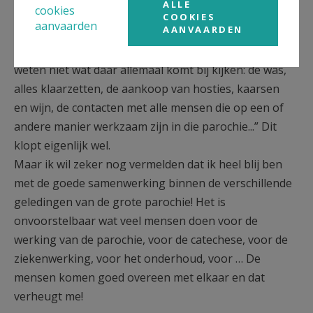
ALLE
cookies
geloof kan ik dit elke dag waarmaken.
COOKIES
aanvaarden
AANVAARDEN
Iemand die ik goed ken en vaak ontmoet, zegt altijd:
“Een parochie is eigenlijk een bedrijf. De mensen
weten niet wat daar allemaal komt bij kijken: de was,
alles klaarzetten, de aankoop van hosties, kaarsen
en wijn, de contacten met alle mensen die op een of
andere manier werkzaam zijn in die parochie...” Dit
klopt eigenlijk wel.
Maar ik wil zeker nog vermelden dat ik heel blij ben
met de goede samenwerking binnen de verschillende
geledingen van de grote parochie! Het is
onvoorstelbaar wat veel mensen doen voor de
werking van de parochie, voor de catechese, voor de
ziekenwerking, voor het onderhoud, voor … De
mensen komen goed overeen met elkaar en dat
verheugt me!