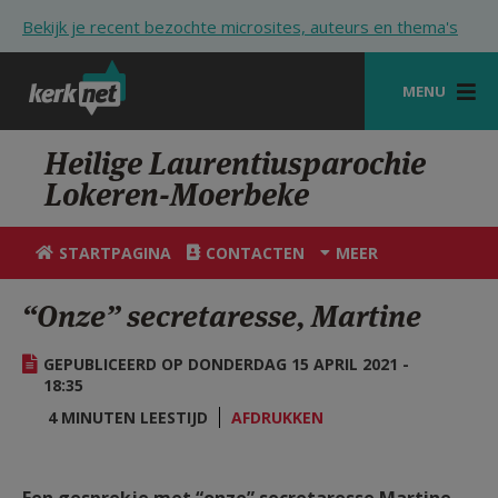
Overslaan en naar de inhoud gaan
Bekijk je recent bezochte microsites, auteurs en thema's
MENU
STARTPAGINA
Heilige Laurentiusparochie
Lokeren-Moerbeke
KERK
VIERINGEN
STARTPAGINA
CONTACTEN
MEER
SHOP
“Onze” secretaresse, Martine
ZOEKEN
GEPUBLICEERD OP DONDERDAG 15 APRIL 2021 -
HULP
18:35
4 MINUTEN LEESTIJD
AFDRUKKEN
STARTPAGINA PORTAAL
MIJN PAROCHIE