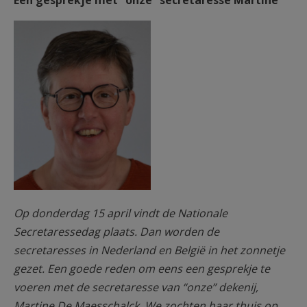
Een gesprekje met “onze” secretaresse Martine
AANMELDEN OF REGISTREREN
F2184f15.jpg
Op donderdag 15 april vindt de Nationale
Secretaressedag plaats. Dan worden de
secretaresses in Nederland en België in het zonnetje
gezet. Een goede reden om eens een gesprekje te
voeren met de secretaresse van “onze” dekenij,
Martine De Maesschalck. We zochten haar thuis op