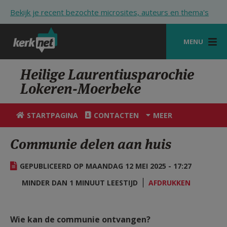
Overslaan en naar de inhoud gaan
Bekijk je recent bezochte microsites, auteurs en thema's
MENU
STARTPAGINA
Heilige Laurentiusparochie
Lokeren-Moerbeke
KERK
VIERINGEN
STARTPAGINA
CONTACTEN
MEER
SHOP
Communie delen aan huis
ZOEKEN
GEPUBLICEERD OP MAANDAG 12 MEI 2025 - 17:27
HULP
MINDER DAN 1 MINUUT LEESTIJD
AFDRUKKEN
STARTPAGINA PORTAAL
MIJN PAROCHIE
Wie kan de communie ontvangen?