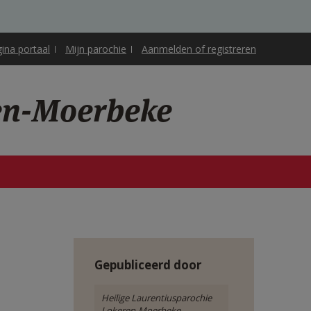
gina portaal
Mijn parochie
Aanmelden of registreren
ren-Moerbeke
Gepubliceerd door
Heilige Laurentiusparochie
Lokeren-Moerbeke