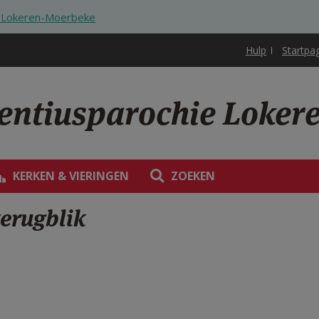
ie Lokeren-Moerbeke
Hulp
Startpa
rentiusparochie Loke
KERKEN & VIERINGEN
ZOEKEN
terugblik