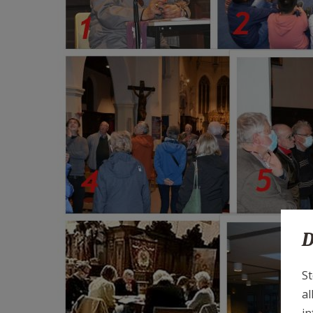
D
St
al