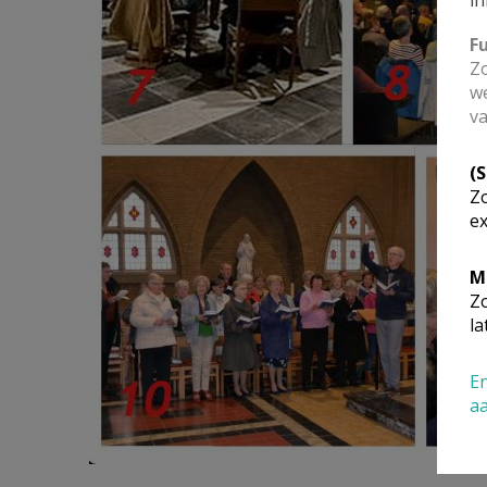
in
F
Zo
we
va
(
Zo
ex
M
Zo
la
En
a