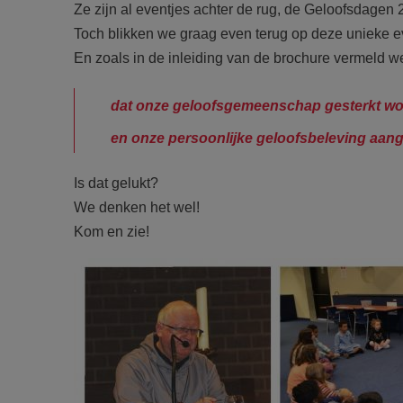
Ze zijn al eventjes achter de rug, de Geloofsdagen 
Toch blikken we graag even terug op deze unieke e
En zoals in de inleiding van de brochure vermeld w
dat onze geloofsgemeenschap gesterkt wo
en onze persoonlijke geloofsbeleving aan
Is dat gelukt?
We denken het wel!
Kom en zie!
F2184d17.jpg