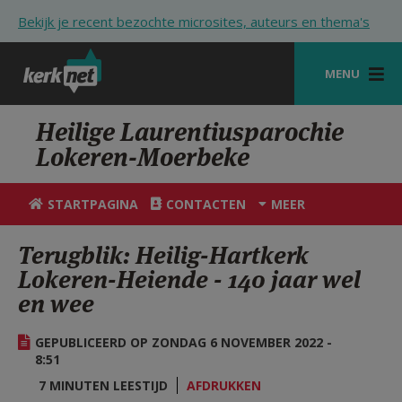
Overslaan en naar de inhoud gaan
Bekijk je recent bezochte microsites, auteurs en thema's
MENU
STARTPAGINA
Heilige Laurentiusparochie
Lokeren-Moerbeke
KERK
VIERINGEN
STARTPAGINA
CONTACTEN
MEER
SHOP
Terugblik: Heilig-Hartkerk
Lokeren-Heiende - 140 jaar wel
ZOEKEN
en wee
HULP
GEPUBLICEERD OP ZONDAG 6 NOVEMBER 2022 -
STARTPAGINA PORTAAL
8:51
MIJN PAROCHIE
7 MINUTEN LEESTIJD
AFDRUKKEN