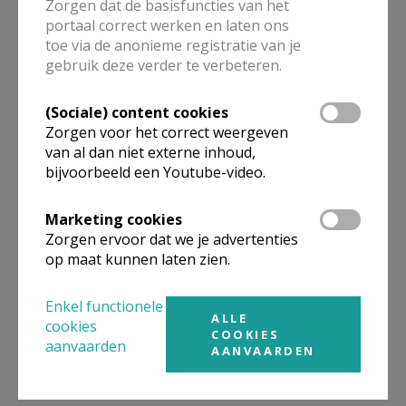
zelfstandige parochie H.-Hart Heiende was de viering
Zorgen dat de basisfuncties van het
portaal correct werken en laten ons
van 100 jaar kerk in 1982. De ganse gemeenschap en
toe via de anonieme registratie van je
alle plaatselijke verenigingen, aangestuurd door een
gebruik deze verder te verbeteren.
comité bestaande uit Frans De Munck, Denise Van
Bastelaere en Hugo Van der Jeugt, kwamen op diverse
(Sociale) content cookies
vlakken in actie. Zo kwamen er een TV-mis op 5
Zorgen voor het correct weergeven
september en een heuse historische stoet op 18
van al dan niet externe inhoud,
bijvoorbeeld een Youtube-video.
september, waarbij diverse taferelen uit de
parochiegeschiedenis treffend op de praalwagens
Marketing cookies
werden afgebeeld. Er werd ook een Heiendse info-
Zorgen ervoor dat we je advertenties
brochure samengesteld met de historiek van alle
op maat kunnen laten zien.
plaatselijke verenigingen, en E.H. De Roover, afkomstig
van Heiende, dook in de archieven om een lijvige
Enkel functionele
ALLE
brochure samen te stellen ‘Over kerk en pastoors te
cookies
COOKIES
aanvaarden
Lokeren-Heiende’, waarin hij 230 jaar kerkgeschiedenis
AANVAARDEN
overspant.