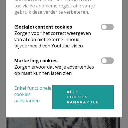
toe via de anonieme registratie van je
"de blik van de pelgrim valt op een beeld dat Gods tederheid
gebruik deze verder te verbeteren.
en nabijheid symboliseert. De liefde staat stil, overweegt het
mysterie en geniet ervan in stilte".
(Sociale) content cookies
(Paus Franciscus, Gaudete et exsultate, n. 155)
Zorgen voor het correct weergeven
van al dan niet externe inhoud,
Heilige Johannes Damascenus, bid voor ons.
bijvoorbeeld een Youtube-video.
34 HP - Johannes Damascen.jpg
Marketing cookies
Zorgen ervoor dat we je advertenties
op maat kunnen laten zien.
Enkel functionele
ALLE
cookies
COOKIES
aanvaarden
AANVAARDEN