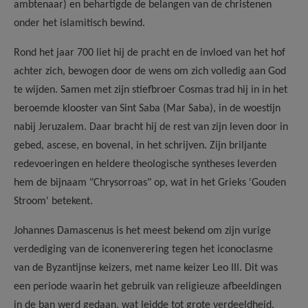
ambtenaar) en behartigde de belangen van de christenen
onder het islamitisch bewind.
Rond het jaar 700 liet hij de pracht en de invloed van het hof
achter zich, bewogen door de wens om zich volledig aan God
te wijden. Samen met zijn stiefbroer Cosmas trad hij in in het
beroemde klooster van Sint Saba (Mar Saba), in de woestijn
nabij Jeruzalem. Daar bracht hij de rest van zijn leven door in
gebed, ascese, en bovenal, in het schrijven. Zijn briljante
redevoeringen en heldere theologische syntheses leverden
hem de bijnaam "Chrysorroas" op, wat in het Grieks 'Gouden
Stroom' betekent.
Johannes Damascenus is het meest bekend om zijn vurige
verdediging van de iconenverering tegen het iconoclasme
van de Byzantijnse keizers, met name keizer Leo III. Dit was
een periode waarin het gebruik van religieuze afbeeldingen
in de ban werd gedaan, wat leidde tot grote verdeeldheid.