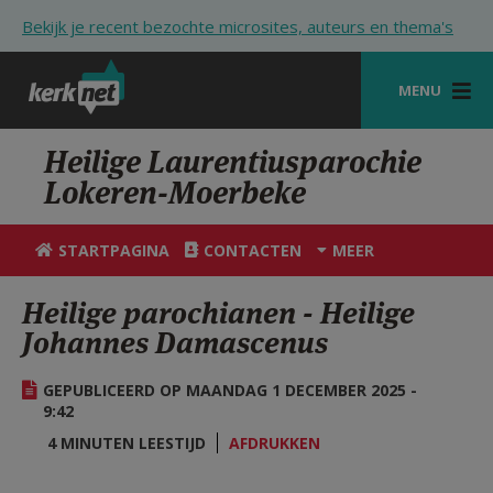
Overslaan en naar de inhoud gaan
Bekijk je recent bezochte microsites, auteurs en thema's
MENU
STARTPAGINA
Heilige Laurentiusparochie
Lokeren-Moerbeke
KERK
VIERINGEN
STARTPAGINA
CONTACTEN
MEER
SHOP
Heilige parochianen - Heilige
Johannes Damascenus
ZOEKEN
HULP
GEPUBLICEERD OP MAANDAG 1 DECEMBER 2025 -
9:42
STARTPAGINA PORTAAL
4 MINUTEN LEESTIJD
AFDRUKKEN
MIJN PAROCHIE