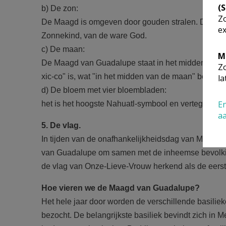
(
b) De zon:
Zo
De Maagd is omgeven door gouden stralen. De boodsc
ex
Zonnekind, van de ware God.
c) De maan:
M
De Maagd van Guadalupe staat in het midden van de
Zo
xic-co" is, wat "in het midden van de maan" beteken
la
d) De bloem met vier bloembladen:
En
het is het hoogste Nahuatl-symbool en vertegenwoor
a
5. De vlag.
In tijden van de onafhankelijkheidsdag van Mexico 
van Guadalupe om samen met de inheemse bevolking
de vlag van Onze-Lieve-Vrouw herkend als de eerst
Hoe vieren we de Maagd van Guadalupe?
Het hele jaar door worden de verschillende basili
bezocht. De belangrijkste basiliek bevindt zich in 