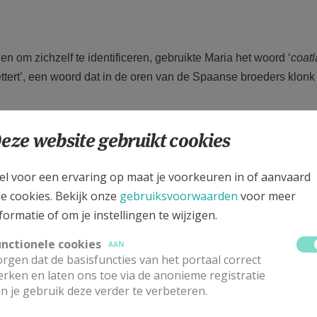
 om zichzelf te identificeren, gebruikte Maria het woord ‘
coatl
ttert’, een woord dat in de oren van de Spaanse broeders klonk
eze website gebruikt cookies
 op 12 december van datzelfde jaar. De belangrijkste bron die 
erteld wat er was gebeurd. Later werd deze mondelinge traditie
el voor een ervaring op maat je voorkeuren in of aanvaard
t Latijnse karakters; dit schrift wordt de Nican Mopohua genoem
le cookies. Bekijk onze
gebruiksvoorwaarden
voor meer
riano (1522-1605).
formatie of om je instellingen te wijzigen.
unctionele cookies
AAN
rgen dat de basisfuncties van het portaal correct
rken en laten ons toe via de anonieme registratie
n je gebruik deze verder te verbeteren.
Rechts is witter en meer gestileerd, links is donker en voller,
en kunnen symboliseren.