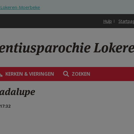
ie Lokeren-Moerbeke
Hulp
Startpa
rentiusparochie Loke
KERKEN & VIERINGEN
ZOEKEN
uadalupe
17:32