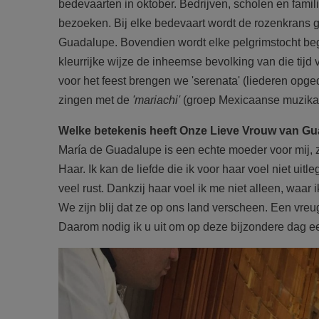
bedevaarten in oktober. Bedrijven, scholen en fami
bezoeken. Bij elke bedevaart wordt de rozenkrans 
Guadalupe. Bovendien wordt elke pelgrimstocht 
kleurrijke wijze de inheemse bevolking van die ti
voor het feest brengen we 'serenata' (liederen opg
zingen met de
'mariachi'
(groep Mexicaanse muzika
Welke betekenis heeft Onze Lieve Vrouw van Gu
María de Guadalupe is een echte moeder voor mij, z
Haar. Ik kan de liefde die ik voor haar voel niet uitl
veel rust. Dankzij haar voel ik me niet alleen, waar 
We zijn blij dat ze op ons land verscheen. Een vreu
Daarom nodig ik u uit om op deze bijzondere dag e
F2184d49.jpg