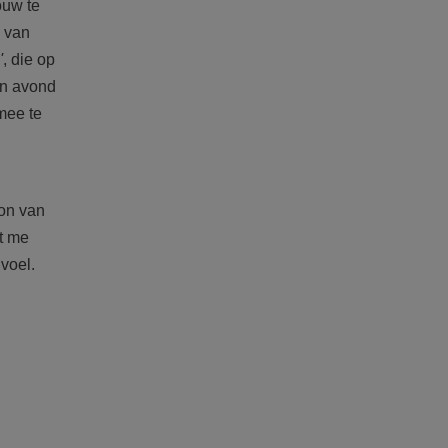
ouw te
w van
'
, die op
en avond
mee te
oon van
ft me
 voel.