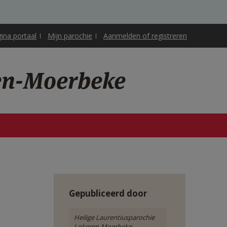
gina portaal
Mijn parochie
Aanmelden of registreren
ren-Moerbeke
Gepubliceerd door
Heilige Laurentiusparochie
Lokeren-Moerbeke