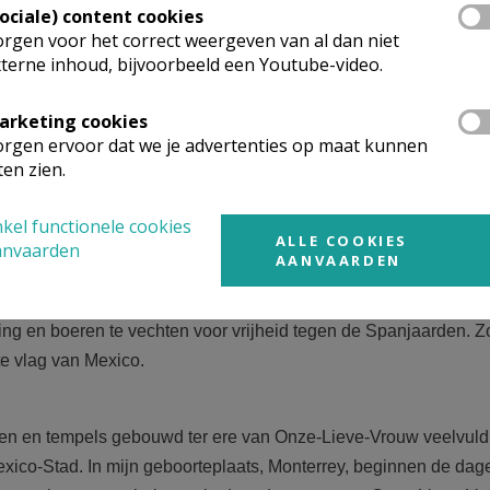
Sociale) content cookies
rgen voor het correct weergeven van al dan niet
hap die wordt overgebracht: zij is de Moeder van het licht, v
terne inhoud, bijvoorbeeld een Youtube-video.
arketing cookies
 maan, en het is geen toeval dat het woord Mexico in Nahuatl 
rgen ervoor dat we je advertenties op maat kunnen
t.
ten zien.
kel functionele cookies
digt de aanwezigheid van God, volheid, het centrum van ruimte 
ALLE COOKIES
anvaarden
AANVAARDEN
(1810) gebruikte priester Hidalgo het vaandel van Onze Lieve 
 en boeren te vechten voor vrijheid tegen de Spanjaarden. Z
e vlag van Mexico.
eken en tempels gebouwd ter ere van Onze-Lieve-Vrouw veelvuld
Mexico-Stad. In mijn geboorteplaats, Monterrey, beginnen de dage