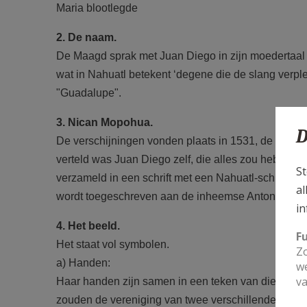
Maria blootlegde
2. De naam.
De Maagd sprak met Juan Diego in zijn moedertaal en
wat in Nahuatl betekent ‘degene die de slang verple
"Guadalupe".
3. Nican Mopohua.
D
De verschijningen vonden plaats in 1531, de laatste
verteld was Juan Diego zelf, die alles zou hebben v
St
verzameld in een schrift met een Nahuatl-schrift me
al
wordt toegeschreven aan de inheemse Antonio Vale
in
4. Het beeld.
F
Het staat vol symbolen.
Zo
a) Handen:
we
va
Haar handen zijn samen in een teken van diep gebed. 
zouden de vereniging van twee verschillende rass