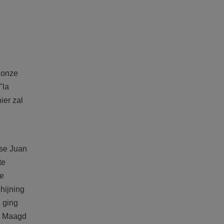
 onze
"la
ier zal
mse Juan
te
te
hijning
, ging
de Maagd