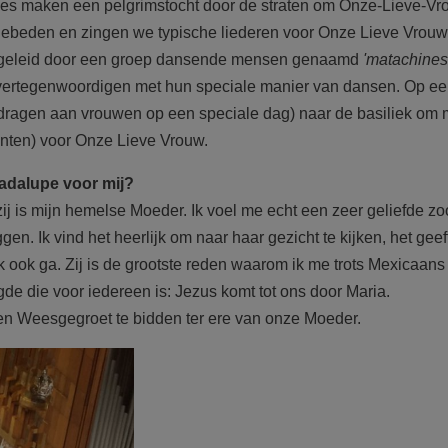
lies maken een pelgrimstocht door de straten om Onze-Lieve-Vr
gebeden en zingen we typische liederen voor Onze Lieve Vrou
begeleid door een groep dansende mensen genaamd
'matachines
jd vertegenwoordigen met hun speciale manier van dansen. Op e
edragen aan vrouwen op een speciale dag) naar de basiliek om 
nten) voor Onze Lieve Vrouw.
adalupe voor mij?
ij is mijn hemelse Moeder. Ik voel me echt een zeer geliefde z
eggen. Ik vind het heerlijk om naar haar gezicht te kijken, het gee
ik ook ga. Zij is de grootste reden waarom ik me trots Mexicaans
gde die voor iedereen is: Jezus komt tot ons door Maria.
en Weesgegroet te bidden ter ere van onze Moeder.