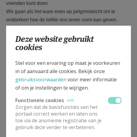
vrienden kunt doen.
We gaan als het ware even op pelgrimstocht om te
ontdekken hoe de liefde ons leven vorm kan geven.
Koppels, gezinnen met kinderen en andere
Deze website gebruikt
geïnteresseerden kunnen deze wandeling doen
cookies
gedurende de maand februari.
Een pancarte met QR-code aan elke halte leidt naar een
Stel voor een ervaring op maat je voorkeuren
kort filmpje met een getuigenis van mensen die de liefde
in of aanvaard alle cookies. Bekijk onze
op hun manier handen en voeten geven.
gebruiksvoorwaarden
voor meer informatie
Kleine opdrachten voor onderweg nodigen de
of om je instellingen te wijzigen.
deelnemers,
jong en oud
, uit tot een verdiepend
gesprek.
Functionele cookies
AAN
Zorgen dat de basisfuncties van het
Voor kinderen is er een aparte opdrachtenkaart
.
portaal correct werken en laten ons
Lengte:
+
4,5 km
toe via de anonieme registratie van je
Start:
Sint-Laurentiuskerk
gebruik deze verder te verbeteren.
De wandeling is geschikt voor rolstoelen en