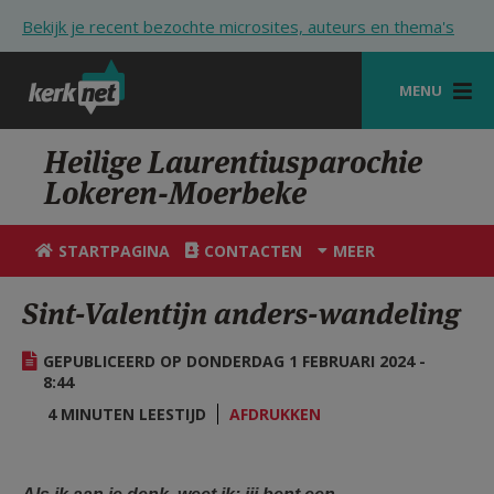
Overslaan en naar de inhoud gaan
Bekijk je recent bezochte microsites, auteurs en thema's
MENU
STARTPAGINA
Heilige Laurentiusparochie
Lokeren-Moerbeke
KERK
VIERINGEN
STARTPAGINA
CONTACTEN
MEER
SHOP
Sint-Valentijn anders-wandeling
ZOEKEN
GEPUBLICEERD OP DONDERDAG 1 FEBRUARI 2024 -
HULP
8:44
4 MINUTEN LEESTIJD
AFDRUKKEN
STARTPAGINA PORTAAL
MIJN PAROCHIE