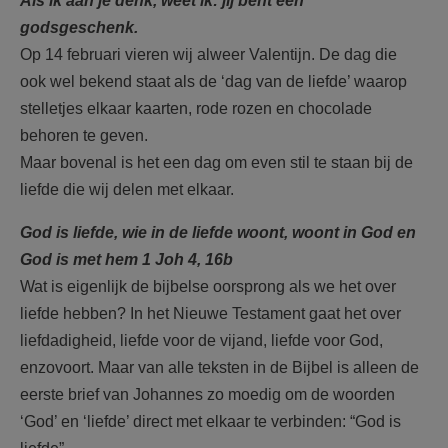
Als ik aan je denk, weet ik: jij bent een
AANMELDEN OF REGISTREREN
godsgeschenk.
Op 14 februari vieren wij alweer Valentijn. De dag die
ook wel bekend staat als de ‘dag van de liefde’ waarop
stelletjes elkaar kaarten, rode rozen en chocolade
behoren te geven.
Maar bovenal is het een dag om even stil te staan bij de
liefde die wij delen met elkaar.
God is liefde, wie in de liefde woont, woont in God en
God is met hem 1 Joh 4, 16b
Wat is eigenlijk de bijbelse oorsprong als we het over
liefde hebben? In het Nieuwe Testament gaat het over
liefdadigheid, liefde voor de vijand, liefde voor God,
enzovoort. Maar van alle teksten in de Bijbel is alleen de
eerste brief van Johannes zo moedig om de woorden
‘God’ en ‘liefde’ direct met elkaar te verbinden: “God is