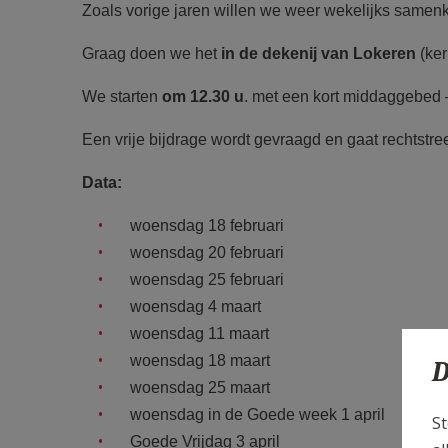
Zoals vorige jaren willen we weer wekelijks samenko
Graag doen we het
in de dekenij van Lokeren
(ker
We starten
om 12.30 u
. met een kort middaggebed 
Een vrije bijdrage wordt gevraagd en gaat rechtstr
Data:
woensdag 18 februari
woensdag 20 februari
woensdag 25 februari
woensdag 4 maart
woensdag 11 maart
woensdag 18 maart
D
woensdag 25 maart
woensdag in de Goede week 1 april
St
Goede Vrijdag 3 april