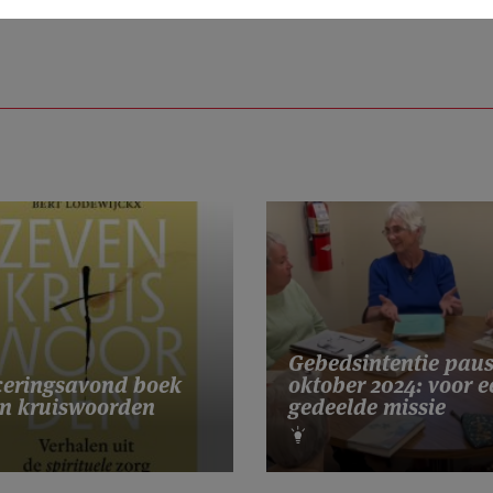
Gebedsintentie pau
eringsavond boek
oktober 2024: voor e
n kruiswoorden
gedeelde missie