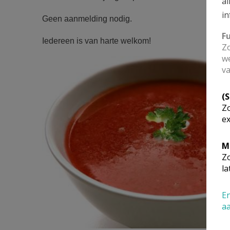
al
in
Geen aanmelding nodig.
F
Iedereen is van harte welkom!
Zo
we
Soepopvrijdag.jpg
va
(
Zo
ex
M
Zo
la
En
a