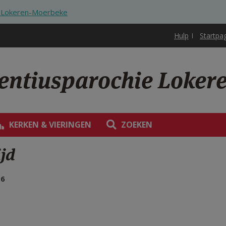
ie Lokeren-Moerbeke
Hulp
Startpa
rentiusparochie Loke
KERKEN & VIERINGEN
ZOEKEN
ijd
36