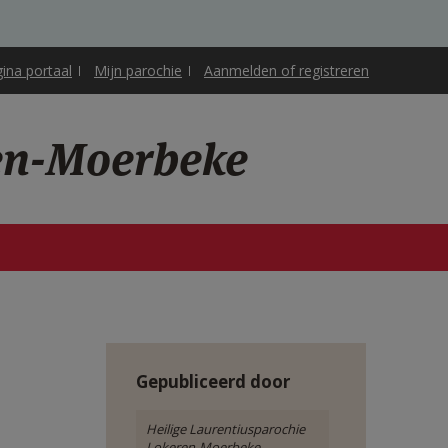
gina portaal
Mijn parochie
Aanmelden of registreren
ren-Moerbeke
Gepubliceerd door
Heilige Laurentiusparochie
Lokeren-Moerbeke