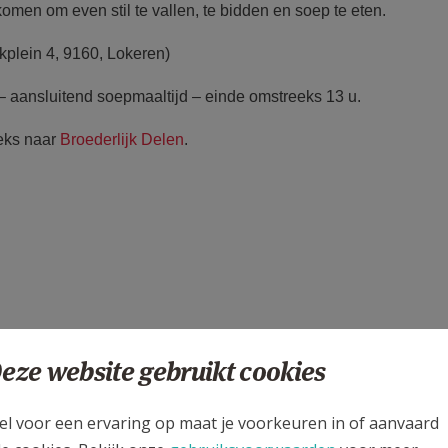
men om even stil te vallen, te bidden en soep te eten.
kplein 4, 9160, Lokeren)
– aansluitend soepmaaltijd – einde omstreeks 13 u.
eeks naar
Broederlijk Delen
.
eze website gebruikt cookies
el voor een ervaring op maat je voorkeuren in of aanvaard