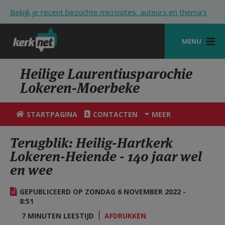
Overslaan en naar de inhoud gaan
Bekijk je recent bezochte microsites, auteurs en thema's
MENU
STARTPAGINA
Heilige Laurentiusparochie
Lokeren-Moerbeke
KERK
VIERINGEN
STARTPAGINA
CONTACTEN
MEER
SHOP
Terugblik: Heilig-Hartkerk
Lokeren-Heiende - 140 jaar wel
ZOEKEN
en wee
HULP
GEPUBLICEERD OP ZONDAG 6 NOVEMBER 2022 -
STARTPAGINA PORTAAL
8:51
MIJN PAROCHIE
7 MINUTEN LEESTIJD
AFDRUKKEN