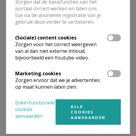
zelfstandige parochie H.-Hart Heiende was de viering
Zorgen dat de basisfuncties van het
portaal correct werken en laten ons
van 100 jaar kerk in 1982. De ganse gemeenschap en
toe via de anonieme registratie van je
alle plaatselijke verenigingen, aangestuurd door een
gebruik deze verder te verbeteren.
comité bestaande uit Frans De Munck, Denise Van
Bastelaere en Hugo Van der Jeugt, kwamen op diverse
(Sociale) content cookies
vlakken in actie. Zo kwamen er een TV-mis op 5
Zorgen voor het correct weergeven
september en een heuse historische stoet op 18
van al dan niet externe inhoud,
bijvoorbeeld een Youtube-video.
september, waarbij diverse taferelen uit de
parochiegeschiedenis treffend op de praalwagens
Marketing cookies
werden afgebeeld. Er werd ook een Heiendse info-
Zorgen ervoor dat we je advertenties
brochure samengesteld met de historiek van alle
op maat kunnen laten zien.
plaatselijke verenigingen, en E.H. De Roover, afkomstig
van Heiende, dook in de archieven om een lijvige
Enkel functionele
ALLE
brochure samen te stellen ‘Over kerk en pastoors te
cookies
COOKIES
aanvaarden
Lokeren-Heiende’, waarin hij 230 jaar kerkgeschiedenis
AANVAARDEN
overspant.