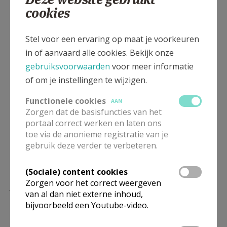
Sommigen onder ons waren in het gezelschap van
cookies
hun moeder, vader, meter, peter of echtgenoot naar
deze speciale zondagsviering gekomen om hen de
Stel voor een ervaring op maat je voorkeuren
ziekenzalving te laten ontvangen.
in of aanvaard alle cookies. Bekijk onze
Samen vieren kan je kracht geven om de weg te gaan
gebruiksvoorwaarden
voor meer informatie
die je moet afleggen.
of om je instellingen te wijzigen.
Vaak worden we geconfronteerd met ziekte, verlies
van krachten, beperkingen …
Functionele cookies
AAN
Dan is het moeilijk om weer op te staan en verder te
Zorgen dat de basisfuncties van het
portaal correct werken en laten ons
gaan.
toe via de anonieme registratie van je
Maar als je je gesteund weet door een gemeenschap,
gebruik deze verder te verbeteren.
door je geloof in God, door een ziekenzalving kan je
weer de draad oppakken.
(Sociale) content cookies
Zorgen voor het correct weergeven
Jong en oud voelden de kracht van God aanwezig op
van al dan niet externe inhoud,
die dag … kracht die we allen nodig hebben om om te
bijvoorbeeld een Youtube-video.
gaan met onze beperkingen, zowel fysieke als