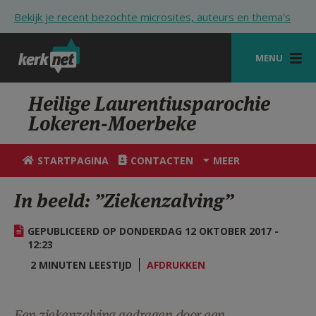
Overslaan en naar de inhoud gaan
Bekijk je recent bezochte microsites, auteurs en thema's
MENU
STARTPAGINA
Heilige Laurentiusparochie
Lokeren-Moerbeke
KERK
VIERINGEN
STARTPAGINA
CONTACTEN
MEER
SHOP
In beeld: ”Ziekenzalving”
ZOEKEN
GEPUBLICEERD OP DONDERDAG 12 OKTOBER 2017 -
HULP
12:23
2 MINUTEN LEESTIJD
AFDRUKKEN
STARTPAGINA PORTAAL
MIJN PAROCHIE
Een ziekenzalving gedragen door een