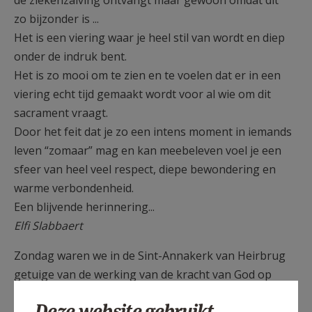
de ziekenzalving ontvangt maar gewoon omdat dit
zo bijzonder is ...
Het is een viering waar je heel stil van wordt en diep
onder de indruk bent.
Het is zo mooi om te zien en te voelen dat er in een
viering echt tijd gemaakt wordt voor al wie om dit
sacrament vraagt.
Door het feit dat je zo een intens moment in iemands
leven “zomaar” mag en kan meebeleven voel je een
sfeer van heel veel respect, diepe bewondering en
warme verbondenheid.
Een blijvende herinnering...
Elfi Slabbaert
Zondag waren we in de Sint-Annakerk van Heirbrug
getuige van de werking van de kracht van God op
ons allen.
Deze website gebruikt