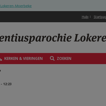
ie Lokeren-Moerbeke
Hulp
Startpa
rentiusparochie Loke
KERKEN & VIERINGEN
ZOEKEN
”
- 12:23