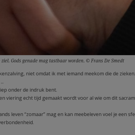
de ziel. Gods genade mag tastbaar worden. © Frans De Smedt
iekenzalving, niet omdat ik met iemand meekom die de zieken
..
diep onder de indruk bent.
een viering echt tijd gemaakt wordt voor al wie om dit sacra
mands leven “zomaar” mag en kan meebeleven voel je een sf
 verbondenheid.