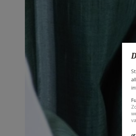
D
St
al
in
F
Zo
we
va
(