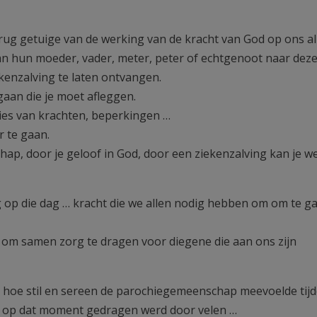
ug getuige van de werking van de kracht van God op ons al
n hun moeder, vader, meter, peter of echtgenoot naar dez
enzalving te laten ontvangen.
aan die je moet afleggen.
ies van krachten, beperkingen …
r te gaan.
ap, door je geloof in God, door een ziekenzalving kan je w
 op die dag … kracht die we allen nodig hebben om om te g
om samen zorg te dragen voor diegene die aan ons zijn
, hoe stil en sereen de parochiegemeenschap meevoelde tij
id op dat moment gedragen werd door velen …