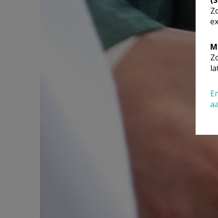
Zo
ex
M
Zo
la
En
a