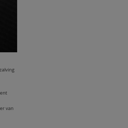
zalving
ment
eer van