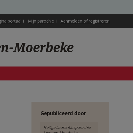
gina portaal
Mijn parochie
Aanmelden of registreren
ren-Moerbeke
Gepubliceerd door
Heilige Laurentiusparochie
Lokeren-Moerbeke