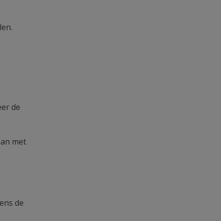
len.
e
eer de
aan met
dens de