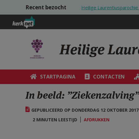
Overslaan en naar de inhoud gaan
Recent bezocht
Heilige Laurentiusparoch
Heilige Lau
STARTPAGINA
CONTACTEN
In beeld: ”Ziekenzalving
GEPUBLICEERD OP DONDERDAG 12 OKTOBER 2017 
2 MINUTEN LEESTIJD
AFDRUKKEN