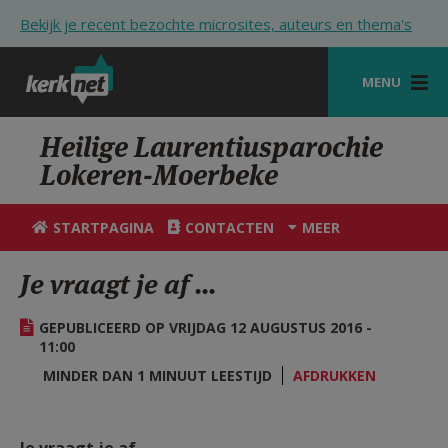
Overslaan en naar de inhoud gaan
Bekijk je recent bezochte microsites, auteurs en thema's
MENU
STARTPAGINA
Heilige Laurentiusparochie
Lokeren-Moerbeke
KERK
VIERINGEN
STARTPAGINA
CONTACTEN
MEER
SHOP
Je vraagt je af ...
ZOEKEN
GEPUBLICEERD OP VRIJDAG 12 AUGUSTUS 2016 -
HULP
11:00
MINDER DAN 1 MINUUT LEESTIJD
AFDRUKKEN
STARTPAGINA PORTAAL
MIJN PAROCHIE