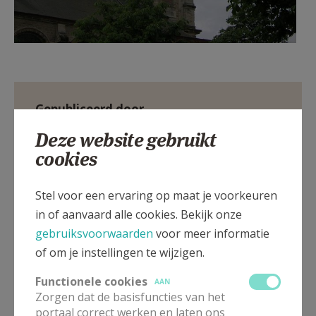
Gepubliceerd door
Deze website gebruikt
Heilige Laurentiusparochie Lokeren-Moerbeke
cookies
Meer
Stel voor een ervaring op maat je voorkeuren
in of aanvaard alle cookies. Bekijk onze
Artikel
gebruiksvoorwaarden
voor meer informatie
of om je instellingen te wijzigen.
Functionele cookies
AAN
Zorgen dat de basisfuncties van het
portaal correct werken en laten ons