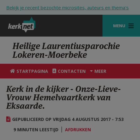
Overslaan en naar de inhoud gaan
Bekijk je recent bezochte microsites, auteurs en thema's
MENU
STARTPAGINA
Heilige Laurentiusparochie
Lokeren-Moerbeke
KERK
VIERINGEN
STARTPAGINA
CONTACTEN
MEER
SHOP
Kerk in de kijker - Onze-Lieve-
Vrouw Hemelvaartkerk van
ZOEKEN
Eksaarde.
HULP
GEPUBLICEERD OP VRIJDAG 4 AUGUSTUS 2017 - 7:53
STARTPAGINA PORTAAL
9 MINUTEN LEESTIJD
AFDRUKKEN
MIJN PAROCHIE