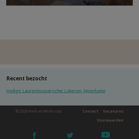
Recent bezocht
Heilige Laurentiusparochie Lokeren-Moerbeke
© 2026 Kerk en Media vzw
Contact
Vacatures
Voorwaarden