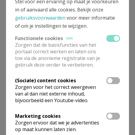
Stel voor een ervaring op maat je voorkeuren
Eksaarde, de baron François Lanchals (16 jaar) en
in of aanvaard alle cookies. Bekijk onze
zijn echtgenote (17 jaar) Victoire Allemanni. Ze (in
gebruiksvoorwaarden
voor meer informatie
feite was het wellicht de vader van Victoire, nl.
of om je instellingen te wijzigen.
Donato Allemanni die ook de stiefvader was van de
baron) lieten hun alliantieschild aanbrengen boven
Functionele cookies
AAN
Zorgen dat de basisfuncties van het
het hoofdaltaar in het hoogkoor.
portaal correct werken en laten ons
toe via de anonieme registratie van je
gebruik deze verder te verbeteren.
(Sociale) content cookies
Zorgen voor het correct weergeven
van al dan niet externe inhoud,
bijvoorbeeld een Youtube-video.
Marketing cookies
Zorgen ervoor dat we je advertenties
op maat kunnen laten zien.