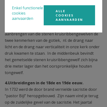
Enkel functionele
Onze-Lieve-Vrouw Hemelvaartkerk van Eksaarde. Het
ALLE
cookies
COOKIES
alliantieschild van de familie Lanchals.
aanvaarden
AANVAARDEN
Het dient wel gezegd dat vooral door het
aanbrengen van die stenen kruisribbengewelven de
twee kenmerken van de gotiek, nl. de drang naar
licht en de drang naar verticaliteit in onze kerk onder
druk kwamen te staan. In de middenbeuk bevindt
het gemetselde stenen kruisribbengewelf zich bijna
drie meter lager dan het oorspronkelijke houten
tongewelf.
4.Uitbreidingen in de 18de en 19de eeuw.
In 1732 werd de door brand vernielde sacristie door
“pastor Bijl” heropgebouwd. Zijn naam vind je terug
op de zuidelijke gevel van de sacristie. Het jaartal