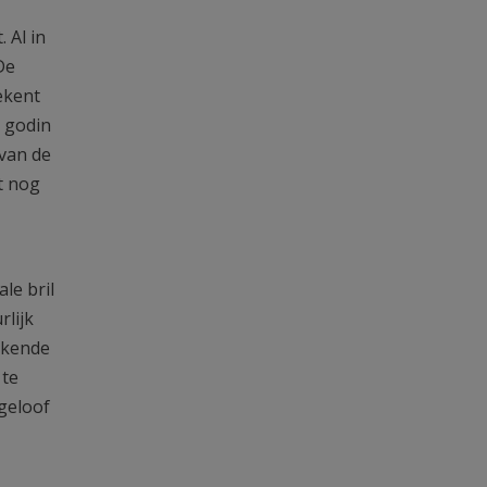
 Al in
De
ekent
e godin
 van de
t nog
le bril
rlijk
ekende
 te
geloof