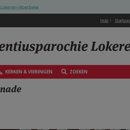
ie Lokeren-Moerbeke
Hulp
Startpa
rentiusparochie Loke
KERKEN & VIERINGEN
ZOEKEN
enade