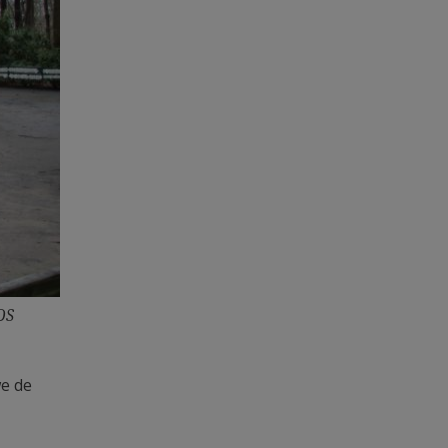
DS
we de