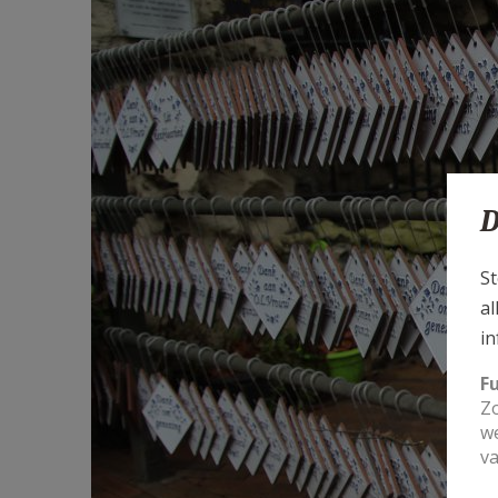
D
St
al
in
F
Zo
we
va