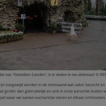
at van “Oostakker-Lourdes”, is te vinden in ons dekenaat! © HV
 zijn toegewijd worden in de meimaand wat vaker bezocht en
wat groter dan gebruikelijk en ook in onze parochie sluiten 
pel waar we samen eucharistie vieren en elkaar ontmoeten.