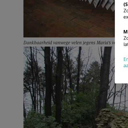
(
Zo
ex
M
Zo
Dankbaarheid vanwege velen jegens Maria’s voorspr
la
En
a