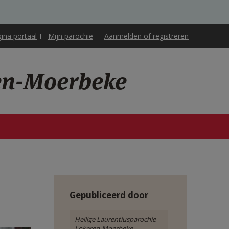
gina portaal
Mijn parochie
Aanmelden of registreren
ren-Moerbeke
Gepubliceerd door
Heilige Laurentiusparochie
Lokeren-Moerbeke