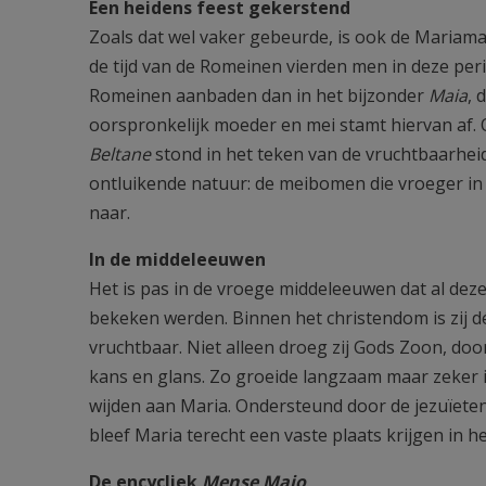
Een heidens feest gekerstend
Zoals dat wel vaker gebeurde, is ook de Mariamaan
de tijd van de Romeinen vierden men in deze pe
Romeinen aanbaden dan in het bijzonder
Maia
, 
oorspronkelijk moeder en mei stamt hiervan af. 
Beltane
stond in het teken van de vruchtbaarhei
ontluikende natuur: de meibomen die vroeger in
naar.
In de middeleeuwen
Het is pas in de vroege middeleeuwen dat al deze
bekeken werden. Binnen het christendom is zij dé
vruchtbaar. Niet alleen droeg zij Gods Zoon, d
kans en glans. Zo groeide langzaam maar zeker 
wijden aan Maria. Ondersteund door de jezuïeten
bleef Maria terecht een vaste plaats krijgen in 
De encycliek
Mense Maio