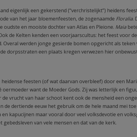
d eigenlijk een gekerstend (“verchristelijkt”) heidens feest.
riode van het jaar bloemenfeesten, de zogenaamde
Floralia
. 
de oudste en mooiste dochter van Atlas en Pleione.
Maia
bet
Ook de Kelten kenden een voorjaarscultus: het feest voor d
d. Overal werden jonge gesierde bomen opgericht als teken
 de dorpsstraten een plaats kregen verwezen hier onbewus
 heidense feesten (of wat daarvan overbleef) door een Maria
 oermoeder want de Moeder Gods. Zij was letterlijk en figuu
oor de vrucht van haar schoot kent ook de mensheid een ong
in de dertiende eeuw het gebruik om de hele maand mei toe
 en kapucijnen maar vooral door veel volksdevotie en volks
het gebedsleven van vele mensen en dat van de kerk.