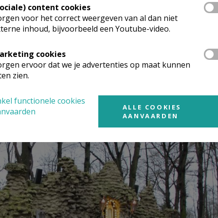
Sociale) content cookies
rgen voor het correct weergeven van al dan niet
terne inhoud, bijvoorbeeld een Youtube-video.
arketing cookies
rgen ervoor dat we je advertenties op maat kunnen
aak bij God. © HVDS
ten zien.
kel functionele cookies
ALLE COOKIES
anvaarden
AANVAARDEN