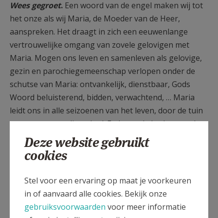
Wees gegroet
.
Een woord van de engel maken wij tot
het onze als wij Maria, de Moeder van de Heer,
aanspreken. Het draagt in zich een eeuwenlange
vertrouwelijke omgang van zovele gelovigen met
Maria. Mogen ons leven en samenleven als gelovige,
gezin en parochiegemeenschap verlopen onder de
schutse van Maria: ontvankelijk, dienstbaar, Gods
Woord beluisterend, bidden, verwachtend, … Maria
leidt ons in alle seizoenen van het leven, door de tuin
van een eenvoudig gebed. En langs de kralen van de
rozenkrans brengt zij ons naar de Heer Jezus.
Deze website gebruikt
Wandelend langs de wondere mysteries, de
cookies
heilswegen, wijst zij ons
de weg
die het Heer Jezus
voor ons wil zijn.
Stel voor een ervaring op maat je voorkeuren
Wij bidden in deze rozenkransmaand graag met U, in
in of aanvaard alle cookies. Bekijk onze
de beslotenheid van het eigen hart, of
wekelijks op
gebruiksvoorwaarden
voor meer informatie
maandag om 15u in de kerk van Doorslaar
–
en