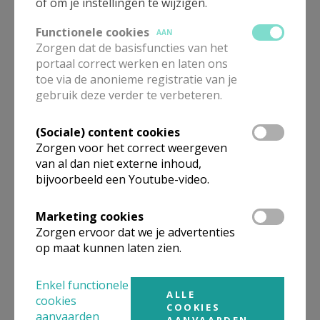
of om je instellingen te wijzigen.
bijzonder op maandag 7 oktober nodigen wij U
Functionele cookies
uit.
En wensen U de goede vruchten die zovelen
AAN
Zorgen dat de basisfuncties van het
proeven in het eenvoudig bidden van de rozenkrans,
portaal correct werken en laten ons
Maria ter ere en tot lof van God.
toe via de anonieme registratie van je
gebruik deze verder te verbeteren.
En Maria leert ons
onderweg:
(Sociale) content cookies
Zorgen voor het correct weergeven
Doe maar wat Hij u
van al dan niet externe inhoud,
zeggen zal.
bijvoorbeeld een Youtube-video.
In biddende verbondenheid,
Marketing cookies
Zorgen ervoor dat we je advertenties
op maat kunnen laten zien.
Gunter Maes.
Enkel functionele
ALLE
cookies
COOKIES
aanvaarden