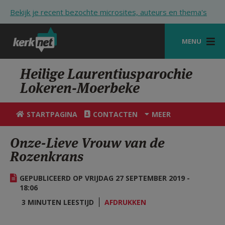
Overslaan en naar de inhoud gaan
Bekijk je recent bezochte microsites, auteurs en thema's
MENU
STARTPAGINA
Heilige Laurentiusparochie
Lokeren-Moerbeke
KERK
VIERINGEN
STARTPAGINA
CONTACTEN
MEER
SHOP
Onze-Lieve Vrouw van de
Rozenkrans
ZOEKEN
HULP
GEPUBLICEERD OP VRIJDAG 27 SEPTEMBER 2019 -
18:06
STARTPAGINA PORTAAL
3 MINUTEN LEESTIJD
AFDRUKKEN
MIJN PAROCHIE