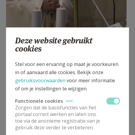
Deze website gebruikt
cookies
GEEN BLIND GELOOF IN TECHNOLOGIE
Stel voor een ervaring op maat je voorkeuren
Alleen maar zoeken naar een technische remedie
in of aanvaard alle cookies. Bekijk onze
voor ieder milieuprobleem dat zich voordoet,
gebruiksvoorwaarden
voor meer informatie
betekent zaken isoleren die in werkelijkheid met
of om je instellingen te wijzigen.
elkaar verbonden zijn, en de ware en diepste
Functionele cookies
problemen van het wereldsysteem verbergen.
AAN
Zorgen dat de basisfuncties van het
Niemand wil terugkeren naar het stenen tijdperk,
portaal correct werken en laten ons
maar het is noodzakelijk tempo terug te nemen om
toe via de anonieme registratie van je
op een andere wijze naar de werkelijkheid te kijken,
gebruik deze verder te verbeteren.
de positieve en houdbare ontwikkelingen te