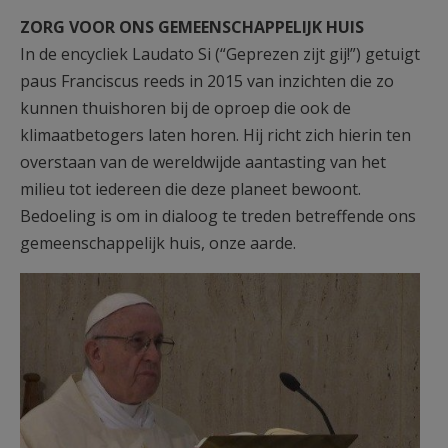
AANMELDEN OF REGISTREREN
ZORG VOOR ONS GEMEENSCHAPPELIJK HUIS
In de encycliek Laudato Si (“Geprezen zijt gij!”) getuigt
paus Franciscus reeds in 2015 van inzichten die zo
kunnen thuishoren bij de oproep die ook de
klimaatbetogers laten horen. Hij richt zich hierin ten
overstaan van de wereldwijde aantasting van het
milieu tot iedereen die deze planeet bewoont.
Bedoeling is om in dialoog te treden betreffende ons
gemeenschappelijk huis, onze aarde.
paus-franciscus-neemt-het-
woord-2-530x486.jpg