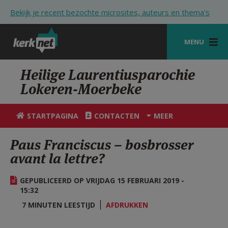
Overslaan en naar de inhoud gaan
Bekijk je recent bezochte microsites, auteurs en thema's
MENU
STARTPAGINA
Heilige Laurentiusparochie
Lokeren-Moerbeke
KERK
VIERINGEN
STARTPAGINA
CONTACTEN
MEER
SHOP
Paus Franciscus – bosbrosser
avant la lettre?
ZOEKEN
HULP
GEPUBLICEERD OP VRIJDAG 15 FEBRUARI 2019 -
15:32
STARTPAGINA PORTAAL
7 MINUTEN LEESTIJD
AFDRUKKEN
MIJN PAROCHIE