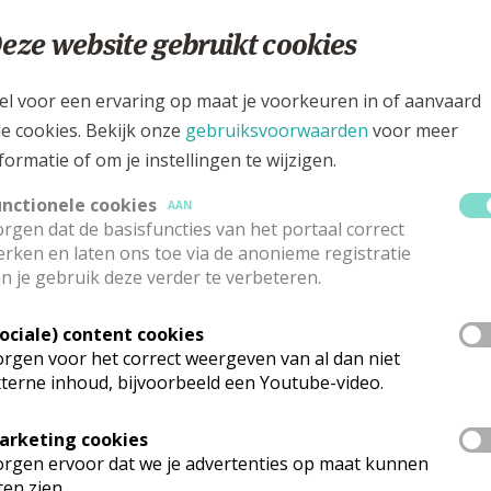
isbeelden?
eze website gebruikt cookies
erschenen over volksdevotie. Hans Geybels bijvoorbeeld, die
 is professor in Leuven, maar houdt zich ook bezig met
erd. Zo kom je aan bijkomende informatie.
el voor een ervaring op maat je voorkeuren in of aanvaard
 een kruisbeeld komt. Van sommige beelden weet ik dat ze ui
le cookies. Bekijk onze
gebruiksvoorwaarden
voor meer
lessen werden gemaakt, zijn moeilijk te traceren. Wie maakt
formatie of om je instellingen te wijzigen.
unctionele cookies
AAN
rgen dat de basisfuncties van het portaal correct
rken en laten ons toe via de anonieme registratie
n je gebruik deze verder te verbeteren.
Sociale) content cookies
rgen voor het correct weergeven van al dan niet
terne inhoud, bijvoorbeeld een Youtube-video.
arketing cookies
rgen ervoor dat we je advertenties op maat kunnen
ten zien.