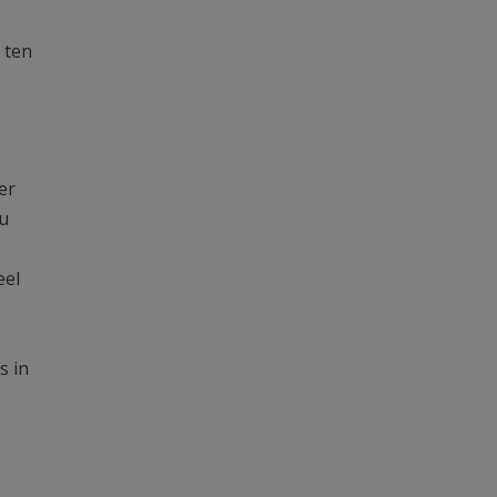
 ten
er
ou
eel
s in