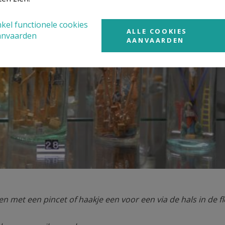
kel functionele cookies
ALLE COOKIES
anvaarden
AANVAARDEN
 met een pincet of haakje een voor een via de hals in de fl