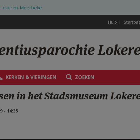
ie Lokeren-Moerbeke
Hulp
Startpa
rentiusparochie Loke
KERKEN & VIERINGEN
ZOEKEN
isen in het Stadsmuseum Loker
 - 14:35