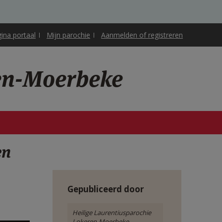
gina portaal
Mijn parochie
Aanmelden of registreren
ren-Moerbeke
en
Gepubliceerd door
Heilige Laurentiusparochie
Lokeren-Moerbeke