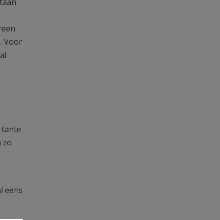
staan
ereen
n. Voor
al
 tante
n zo
al eens