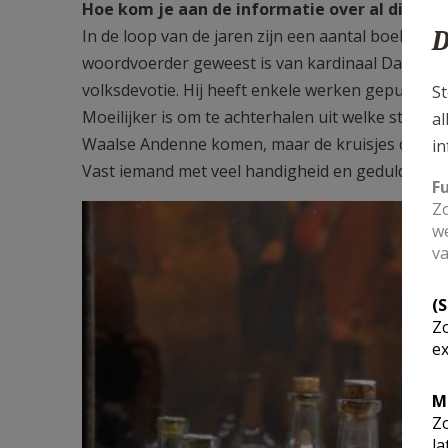
Hoe kom je aan de informatie over al die kru
D
In de loop van de jaren zijn een aantal boeken v
woordvoerder geweest is van kardinaal Danneels,
volksdevotie. Hij heeft enkele werken gepublice
St
Moeilijker is om te achterhalen uit welke streek
al
Waalse Andenne komen, maar de kruisjes die in f
in
Vast iemand met veel handigheid en geduld…
F
F2184b34.JPG
Zo
we
va
(
Zo
ex
M
Zo
la