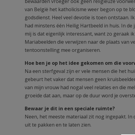
bewaarden vroeger ook geen religieuze voorwerpe
van België het katholicisme weer begon op te blo
godsdienst. Heel veel devotie is toen ontstaan. I
had minstens één Heilig Hartbeeld in huis. In de
mij is dat eigenlijk interessant, want zo geraak i
Mariabeelden die verwijzen naar de plaats van v
tentoonstelling mee organiseren.
Hoe ben je op het idee gekomen om die voo
Na een sterfgeval zijn er vele mensen die het hu
gebeurt het vaker dat mensen geen kruisbeelden
van mijn vrouw had nogal veel relaties en die me
groeide dat aan, maar op de duur word je overst
Bewaar je dit in een speciale ruimte?
Neen, het meeste materiaal zit nog ingepakt. In 
uit te pakken en te laten zien.