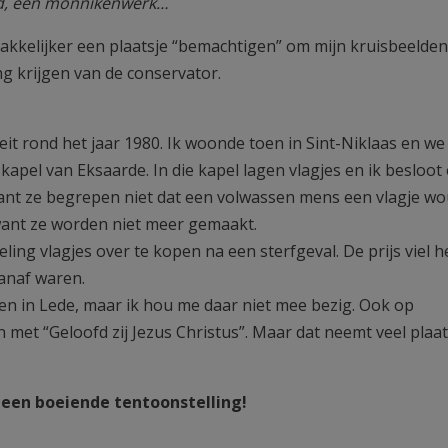
wd, een monnikenwerk…
akkelijker een plaatsje “bemachtigen” om mijn kruisbeelden
g krijgen van de conservator.
eit rond het jaar 1980. Ik woonde toen in Sint-Niklaas en we
pel van Eksaarde. In die kapel lagen vlagjes en ik besloot 
ant ze begrepen niet dat een volwassen mens een vlagje w
want ze worden niet meer gemaakt.
ng vlagjes over te kopen na een sterfgeval. De prijs viel h
anaf waren.
en in Lede, maar ik hou me daar niet mee bezig. Ook op
 met “Geloofd zij Jezus Christus”. Maar dat neemt veel plaat
 een boeiende tentoonstelling!