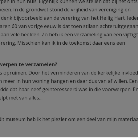
n in hun huis. Eigenlijk kunnen we stellen dat bij het ont
eien. In de grondwet stond de vrijheid van vereniging en
k denk bijvoorbeeld aan de verering van het Heilig Hart. Ied
 jaren 60 van vorige eeuw is dat toen stilaan achteruitgegaa
k aan vele beelden. Zo heb ik een verzameling van een vijftigt
erering. Misschien kan ik in de toekomst daar eens een
rwerpen te verzamelen?
is opruimen. Door het verminderen van de kerkelijke invloed
 meer in hun woning hangen en daar dus van af willen. Een
ldde dat haar neef geïnteresseerd was in die voorwerpen. E
elpt met van alles…
dit museum heb ik het plezier om een deel van mijn materia