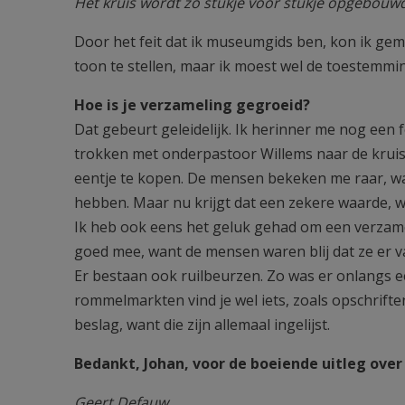
Het kruis wordt zo stukje voor stukje opgebou
Door het feit dat ik museumgids ben, kon ik gem
toon te stellen, maar ik moest wel de toestemmin
Hoe is je verzameling gegroeid?
Dat gebeurt geleidelijk. Ik herinner me nog een f
trokken met onderpastoor Willems naar de kruiska
eentje te kopen. De mensen bekeken me raar, w
hebben. Maar nu krijgt dat een zekere waarde, 
Ik heb ook eens het geluk gehad om een verzameli
goed mee, want de mensen waren blij dat ze er v
Er bestaan ook ruilbeurzen. Zo was er onlangs e
rommelmarkten vind je wel iets, zoals opschriften
beslag, want die zijn allemaal ingelijst.
Bedankt, Johan, voor de boeiende uitleg over
Geert Defauw