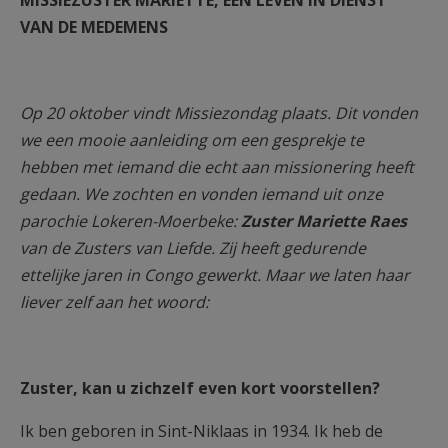
MISSIEZUSTER MARIETTE, EEN LEVEN IN DIENST
AANMELDEN OF REGISTREREN
VAN DE MEDEMENS
Op 20 oktober vindt Missiezondag plaats. Dit vonden
we een mooie aanleiding om een gesprekje te
hebben met iemand die echt aan missionering heeft
gedaan. We zochten en vonden iemand uit onze
parochie Lokeren-Moerbeke:
Zuster Mariette Raes
van de Zusters van Liefde. Zij heeft gedurende
ettelijke jaren in Congo gewerkt. Maar we laten haar
liever zelf aan het woord:
Zuster, kan u zichzelf even kort voorstellen?
Ik ben geboren in Sint-Niklaas in 1934. Ik heb de