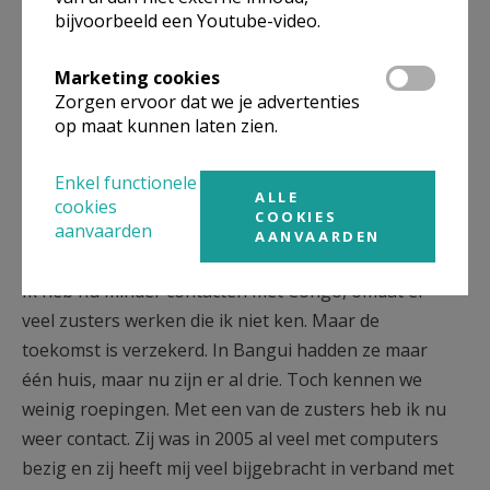
naaien. Zo hadden ze iets om handen en konden ze
bijvoorbeeld een Youtube-video.
beter voor zichzelf instaan. In het begin wilden die
meisjes zich niet tonen. Ze waren heel beschaamd.
Marketing cookies
Maar na een jaar verdween die schroom en kwamen
Zorgen ervoor dat we je advertenties
ze enthousiast naar het busje. Ze werden ook veel
op maat kunnen laten zien.
weerbaarder.
Enkel functionele
ALLE
cookies
COOKIES
aanvaarden
AANVAARDEN
Hoe verloopt de situatie nu?
Ik heb nu minder contacten met Congo, omdat er
veel zusters werken die ik niet ken. Maar de
toekomst is verzekerd. In Bangui hadden ze maar
één huis, maar nu zijn er al drie. Toch kennen we
weinig roepingen. Met een van de zusters heb ik nu
weer contact. Zij was in 2005 al veel met computers
bezig en zij heeft mij veel bijgebracht in verband met