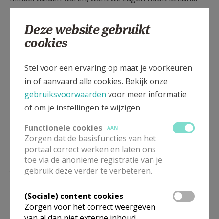
Maar Matadi is een en al rots en die mensen
woonden helemaal beneden. Zij kwamen nooit naar
Deze website gebruikt
boven, want ze werden weggestoken. Zo zijn we met
cookies
steun van de Europese Unie begonnen met hulp aan
fysisch gehandicapten.
Stel voor een ervaring op maat je voorkeuren
in of aanvaard alle cookies. Bekijk onze
gebruiksvoorwaarden
voor meer informatie
En over welk jaar spreken we nu?
of om je instellingen te wijzigen.
Die bouw vond tussen 1977 en 1980 plaats. Ook het
Functionele cookies
AAN
Zorgen dat de basisfuncties van het
plaatselijke bisdom zorgde voor mogelijkheden om
portaal correct werken en laten ons
er te kunnen werken. We spraken die gehandicapte
toe via de anonieme registratie van je
jongen aan met het verzoek om zijn soortgenoten
gebruik deze verder te verbeteren.
naar ons te laten komen. Zo reed ik met een busje
om die mensen op te halen. Meestal waren het
(Sociale) content cookies
meisjes en die hebben we dan opgeleid om te leren
Zorgen voor het correct weergeven
van al dan niet externe inhoud,