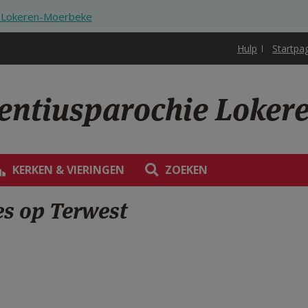
ie Lokeren-Moerbeke
Hulp
Startpa
rentiusparochie Loke
KERKEN & VIERINGEN
ZOEKEN
jes op Terwest