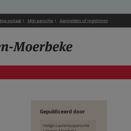
gina portaal
Mijn parochie
Aanmelden of registreren
ren-Moerbeke
Gepubliceerd door
Heilige Laurentiusparochie
Lokeren-Moerbeke