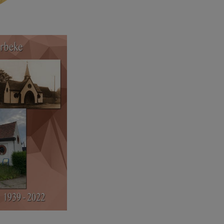
 jaar kapelletjes Terwest.jpeg