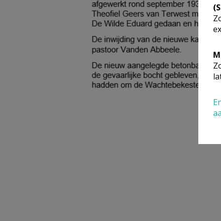
(
Zo
ex
M
Zo
la
En
a
2.jpg