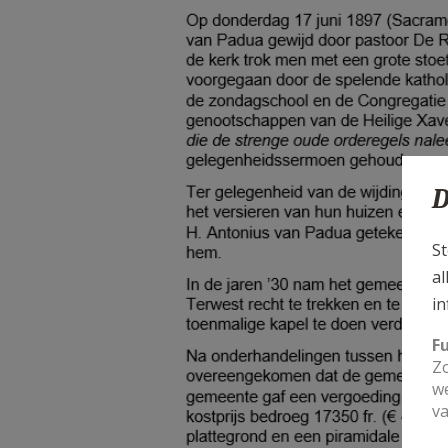
D
St
al
in
F
Zo
we
va